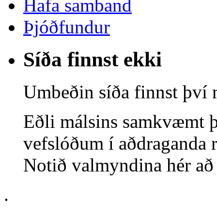
Hafa samband
Þjóðfundur
Síða finnst ekki
Umbeðin síða finnst því 
Eðli málsins samkvæmt þ
vefslóðum í aðdraganda r
Notið valmyndina hér að o
.