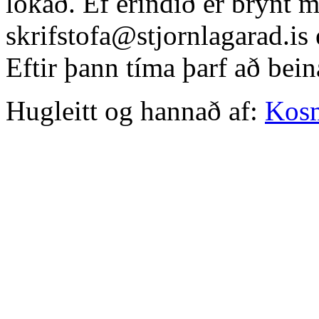
lokað. Ef erindið er brýnt 
skrifstofa@stjornlagarad.is
Eftir þann tíma þarf að bein
Hugleitt og hannað af:
Kos