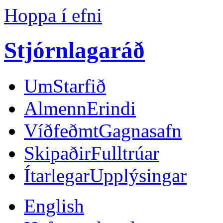
Hoppa í efni
Stjórnlagaráð
Um
Starfið
Almenn
Erindi
Víðfeðmt
Gagnasafn
Skipaðir
Fulltrúar
Ítarlegar
Upplýsingar
English