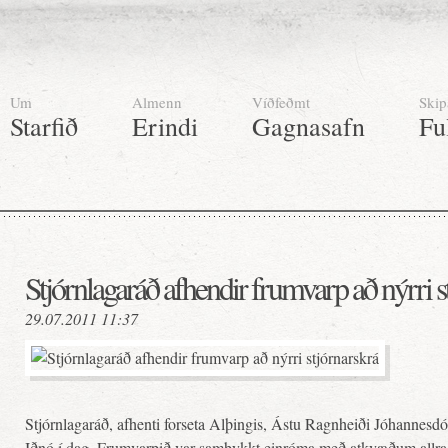
Um
Almenn
Víðfeðmt
Skip
Starfið
Erindi
Gagnasafn
Fu
Stjórnlagaráð afhendir frumvarp að nýrri s
29.07.2011 11:37
Stjórnlagaráð, afhenti forseta Alþingis, Ástu Ragnheiði Jóhannesdó
Iðnó í dag. Frumvarpið var samþykkt einróma með atkvæðum allra rá