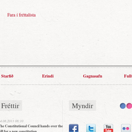
Fara í fréttalista
Starfið
Erindi
Gagnasafn
Full
Fréttir
Myndir
4.08.2011 08:10
he Constitutional Council hands over the
ill for a new constitution