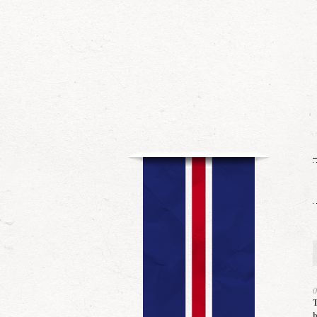
0
T
b