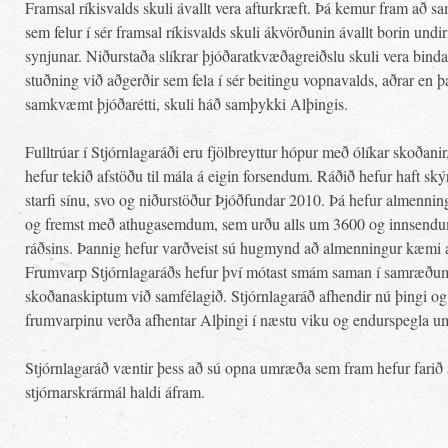
Framsal ríkisvalds skuli ávallt vera afturkræft. Þá kemur fram að 
sem felur í sér framsal ríkisvalds skuli ákvörðunin ávallt borin und
synjunar. Niðurstaða slíkrar þjóðaratkvæðagreiðslu skuli vera bin
stuðning við aðgerðir sem fela í sér beitingu vopnavalds, aðrar en 
samkvæmt þjóðarétti, skuli háð samþykki Alþingis.
Fulltrúar í Stjórnlagaráði eru fjölbreyttur hópur með ólíkar skoðan
hefur tekið afstöðu til mála á eigin forsendum. Ráðið hefur haft skýr
starfi sínu, svo og niðurstöður Þjóðfundar 2010. Þá hefur almenning
og fremst með athugasemdum, sem urðu alls um 3600 og innsendu
ráðsins. Þannig hefur varðveist sú hugmynd að almenningur kæmi a
Frumvarp Stjórnlagaráðs hefur því mótast smám saman í samræðum 
skoðanaskiptum við samfélagið. Stjórnlagaráð afhendir nú þingi o
frumvarpinu verða afhentar Alþingi í næstu viku og endurspegla u
Stjórnlagaráð væntir þess að sú opna umræða sem fram hefur fa
stjórnarskrármál haldi áfram.