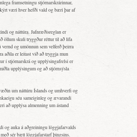
anlega framsetningu stjórnarskrárinnar,
ýrt væri hver hefði vald og bæri þar af
indi og náttúra. Jafnræðisreglan er
 öllum skuli tryggður réttur til að lifa
ú vernd og umönnun sem velferð þeirra
 aðila er leitast við að tryggja mun
ur í stjórnarskrá og upplýsingafrelsi er
 miðla upplýsingum og að stjórnsýsla
væðin um náttúru Íslands og umhverfi og
inkaeigu séu sameiginleg og ævarandi
beri að upplýsa almenning um ástand
ldi og auka á aðgreiningu löggjafarvalds
eð sér bætt löggjafarstarf þingsins.