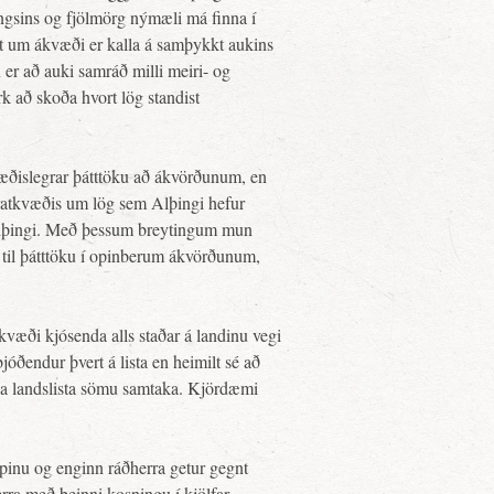
 þingsins og fjölmörg nýmæli má finna í
rt um ákvæði er kalla á samþykkt aukins
er að auki samráð milli meiri- og
k að skoða hvort lög standist
ræðislegrar þátttöku að ákvörðunum, en
ratkvæðis um lög sem Alþingi hefur
 Alþingi. Með þessum breytingum mun
s til þátttöku í opinberum ákvörðunum,
kvæði kjósenda alls staðar á landinu vegi
óðendur þvert á lista en heimilt sé að
ða landslista sömu samtaka. Kjördæmi
rpinu og enginn ráðherra getur gegnt
erra með beinni kosningu í kjölfar