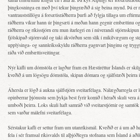
þingkosninga en með því tekur þingræðið á sig beina mynd. Þá er 
vantrauststillögu á forsætisráðherra þurfi að fylgja tillaga um efti
ráðherra víkur hann úr þingsæti á meðan hann gegnir embættinu o
ráðherra og ríkisstjórn eru mun ítarlegri en í núverandi stjórnskipun
fjölskipað stjórnvald og taki ákvörðun sem slík í mikilvægum og 
upplýsinga- og sannleiksskyldu ráðherra gagnvart þinginu og trygg
ráða við embættisveitingar.
Nýr kafli um dómstóla er lagður fram en Hæstiréttur Íslands er skilg
kveðið á um lögsögu dómstóla, skipan dómara og sjálfstæði þeirra 
Áhersla er lögð á aukna sjálfstjórn sveitarfélaga. Nálægðarregla er l
opinberrar þjónustu sem þykja best fyrir komið í héraði skuli vera á
umboði þeirra. Loks skuli haft samráð við sveitarstjórnir og samtök
sem varðar málefni sveitarfélaga.
Sérstakur kafli er settur fram um utanríkismál. Kveðið er á um að h
fela í sér framsal ríkisvalds til alþjóðlegra stofnana sem Ísland á a