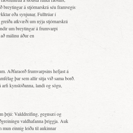
að breytingar á stjórnarskrá séu framvegis
ktar eða synjunar. Fulltrúar í
 greiða atkvæði um nýja stjórnarskrá
ndir um breytingar á frumvarpi
r að málinu áður en
lum. Aðfaraorð frumvarpsins hefjast á
mfélag þar sem allir sitja við sama borð.
 arfi kynslóðanna, landi og sögu,
um þrjú: Valddreifing, gegnsæi og
aðgreiningu valdhafanna þriggja. Auk
mun einnig leiða til aukinnar