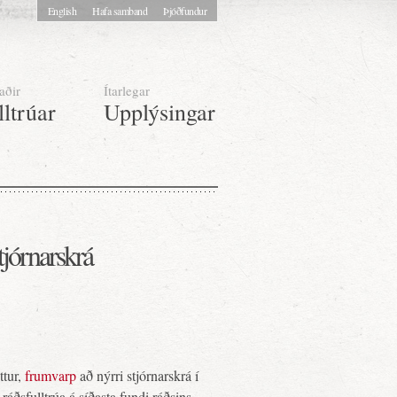
English
Hafa samband
Þjóðfundur
aðir
Ítarlegar
lltrúar
Upplýsingar
tjórnarskrá
ttur,
frumvarp
að nýrri stjórnarskrá í
ðsfulltrúa á síðasta fundi ráðsins,