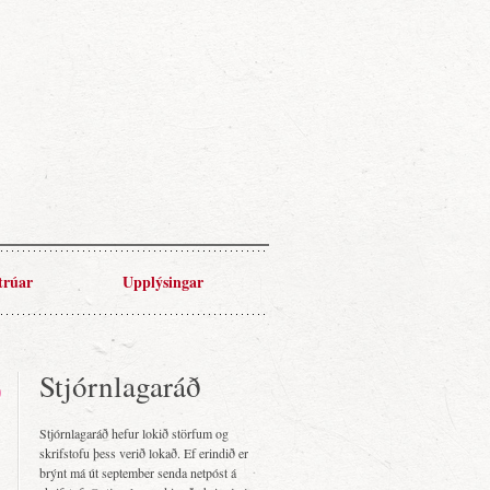
trúar
Upplýsingar
Stjórnlagaráð
Stjórnlagaráð hefur lokið störfum og
skrifstofu þess verið lokað. Ef erindið er
brýnt má út september senda netpóst á