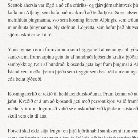
Sérstök áhersla var lögð á að efla eftirlits- og fjárstjórnarhlutverk
kafla um Alþingi sem hafa það markmið að leiðarljósi. Þá er talsve
meirihluta þingmanna, svo sem kosning forseta Alþingis, sem ætlun 
minnihluta þingmanna. Ný stofnun, Lögrétta, sem hefur það hlutver
stjórnarskrá er sett á fót.
Ýmis nýmæli eru í frumvarpinu sem tryggja rétt almennings til lýð
samkvæmt frumvarpinu geta tíu af hundraði kjósenda krafist þjóða
samþykkt og tveir af hundraði kjósenda geta lagt fram þingmál á
Ísland vera meðal þeirra þjóða sem tryggir sem best rétt almenning
eða beint lýðræði.
Kosningarerfið er tekið til heildarendurskoðunar. Fram kemur að at
jafnt. Kveðið er á um að kjósandi geti með persónukjöri valið frambj
mæla fyrir um í lögum að valið sé einskorðað við kjördæmislista e
skuli vera eitt til átta.
Forseti skal ekki sitja lengur en þrjú kjörtímabil samkvæmt frumva
sama embættinu lengur en í átta ár. Þá kýs Alþingi sér forsætisráðh