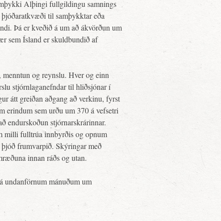
samþykki Alþingi fullgildingu samnings
ir þjóðaratkvæði til samþykktar eða
dandi. Þá er kveðið á um að ákvörðun um
þær sem Ísland er skuldbundið af
ir, menntun og reynslu. Hver og einn
slu stjórnlaganefndar til hliðsjónar í
ur átt greiðan aðgang að verkinu, fyrst
m erindum sem urðu um 370 á vefsetri
ð endurskoðun stjórnarskrárinnar.
milli fulltrúa innbyrðis og opnum
g þjóð frumvarpið. Skýringar með
mræðuna innan ráðs og utan.
rið á undanförnum mánuðum um