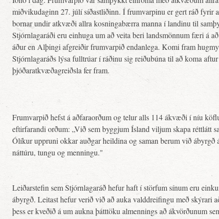
miðvikudaginn 27. júlí síðastliðinn. Í frumvarpinu er gert ráð fyrir 
bornar undir atkvæði allra kosningabærra manna í landinu til samþyk
Stjórnlagaráði eru einhuga um að veita beri landsmönnum færi á að
áður en Alþingi afgreiðir frumvarpið endanlega. Komi fram hugmy
Stjórnlagaráðs lýsa fulltrúar í ráðinu sig reiðubúna til að koma aftu
þjóðaratkvæðagreiðsla fer fram.
Frumvarpið hefst á aðfaraorðum og telur alls 114 ákvæði í níu köf
eftirfarandi orðum: „Við sem byggjum Ísland viljum skapa réttlátt sa
Ólíkur uppruni okkar auðgar heildina og saman berum við ábyrgð á
náttúru, tungu og menningu."
Leiðarstefin sem Stjórnlagaráð hefur haft í störfum sínum eru eink
ábyrgð. Leitast hefur verið við að auka valddreifingu með skýrari 
þess er kveðið á um aukna þátttöku almennings að ákvörðunum sem 