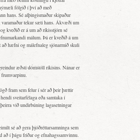
nýmæli fólgið í því að með
rmann hans. Sé alþingismaður skipaður
g varamaður tekur sæti hans. Ákvæði um
 og kveðið er á um að ríkisstjórn sé
stefnumarkandi málum. Þá er kveðið á um
t að hæfni og málefnaleg sjónarmið skuli
reindur æðsti dómstóll ríkisins. Nánar er
í frumvarpinu.
ögð fram sem felur í sér að þeir þættir
 hendi sveitarfélaga eða samtaka í
 þeirra við undirbúning lagasetningar
eimilt sé að gera þjóðréttarsamninga sem
ðild að í þágu friðar og efnahagssamvinnu.