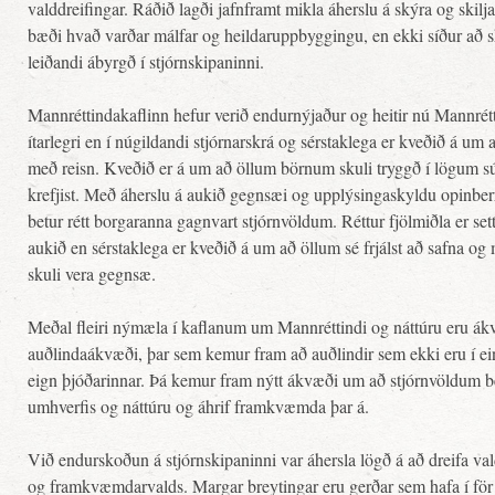
valddreifingar. Ráðið lagði jafnframt mikla áherslu á skýra og skilj
bæði hvað varðar málfar og heildaruppbyggingu, en ekki síður að sk
leiðandi ábyrgð í stjórnskipaninni.
Mannréttindakaflinn hefur verið endurnýjaður og heitir nú Mannrétt
ítarlegri en í núgildandi stjórnarskrá og sérstaklega er kveðið á um að
með reisn. Kveðið er á um að öllum börnum skuli tryggð í lögum s
krefjist. Með áherslu á aukið gegnsæi og upplýsingaskyldu opinberra
betur rétt borgaranna gagnvart stjórnvöldum. Réttur fjölmiðla er sett
aukið en sérstaklega er kveðið á um að öllum sé frjálst að safna og
skuli vera gegnsæ.
Meðal fleiri nýmæla í kaflanum um Mannréttindi og náttúru eru ák
auðlindaákvæði, þar sem kemur fram að auðlindir sem ekki eru í e
eign þjóðarinnar. Þá kemur fram nýtt ákvæði um að stjórnvöldum 
umhverfis og náttúru og áhrif framkvæmda þar á.
Við endurskoðun á stjórnskipaninni var áhersla lögð á að dreifa va
og framkvæmdarvalds. Margar breytingar eru gerðar sem hafa í för m