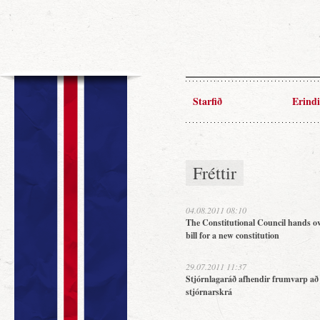
Starfið
Erindi
Fréttir
04.08.2011 08:10
The Constitutional Council hands ov
bill for a new constitution
29.07.2011 11:37
Stjórnlagaráð afhendir frumvarp að
stjórnarskrá