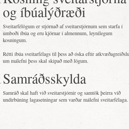
og íbúalýðræði
Sveitarfélögum er stjórnað af sveitarstjórnum sem starfa í
umboði íbúa og eru kjörnar í almennum, leynilegum
kosningum.
Rétti íbúa sveitarfélags til þess að óska eftir atkvæðagreiðsl
um málefni þess skal skipað með lögum.
Samráðsskylda
Samráð skal haft við sveitarstjórnir og samtök þeirra við
undirbúning lagasetningar sem varðar málefni sveitarfélaga.