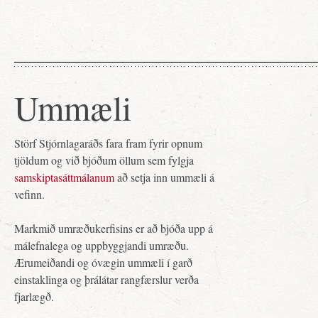
Ummæli
Störf Stjórnlagaráðs fara fram fyrir opnum
tjöldum og við bjóðum öllum sem fylgja
samskiptasáttmálanum
að setja inn ummæli á
vefinn.
Markmið umræðukerfisins er að bjóða upp á
málefnalega og uppbyggjandi umræðu.
Ærumeiðandi og óvægin ummæli í garð
einstaklinga og þrálátar rangfærslur verða
fjarlægð.