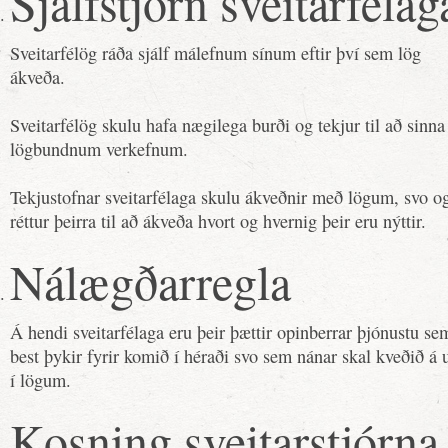
Sjálfstjórn sveitarfélag
Sveitarfélög ráða sjálf málefnum sínum eftir því sem lög
ákveða.
Sveitarfélög skulu hafa nægilega burði og tekjur til að sinna
lögbundnum verkefnum.
Tekjustofnar sveitarfélaga skulu ákveðnir með lögum, svo o
réttur þeirra til að ákveða hvort og hvernig þeir eru nýttir.
Nálægðarregla
Á hendi sveitarfélaga eru þeir þættir opinberrar þjónustu se
best þykir fyrir komið í héraði svo sem nánar skal kveðið á
í lögum.
Kosning sveitarstjórna