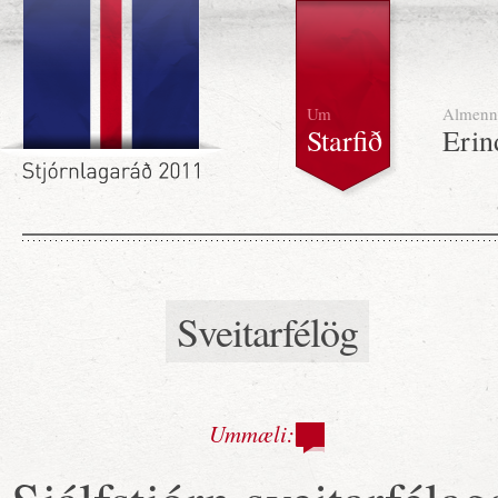
Um
Almenn
Starfið
Erin
Sveitarfélög
Ummæli: