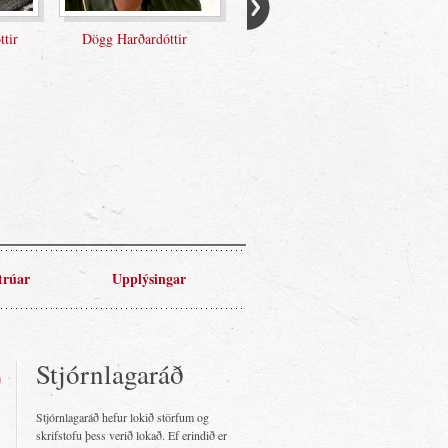
tir
Dögg Harðardóttir
Eiríkur Bergmann
Einarsson
trúar
Upplýsingar
Stjórnlagaráð
Stjórnlagaráð hefur lokið störfum og
skrifstofu þess verið lokað. Ef erindið er