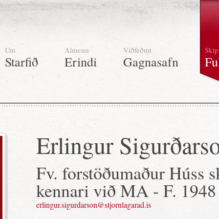
Um
Almenn
Víðfeðmt
Skip
Starfið
Erindi
Gagnasafn
Fu
Erlingur Sigurðars
Fv. forstöðumaður Húss s
kennari við MA - F. 1948
erlingur.sigurdarson@stjornlagarad.is