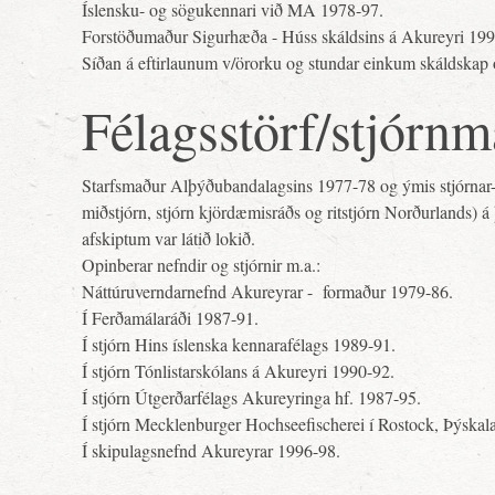
Íslensku- og sögukennari við MA 1978-97.
Forstöðumaður Sigurhæða - Húss skáldsins á Akureyri 19
Síðan á eftirlaunum v/örorku og stundar einkum skáldskap o
Félagsstörf/stjórnm
Starfsmaður Alþýðubandalagsins 1977-78 og ýmis stjórnar-
miðstjórn, stjórn kjördæmisráðs og ritstjórn Norðurlands) 
afskiptum var látið lokið.
Opinberar nefndir og stjórnir m.a.:
Náttúruverndarnefnd Akureyrar - formaður 1979-86.
Í Ferðamálaráði 1987-91.
Í stjórn Hins íslenska kennarafélags 1989-91.
Í stjórn Tónlistarskólans á Akureyri 1990-92.
Í stjórn Útgerðarfélags Akureyringa hf. 1987-95.
Í stjórn Mecklenburger Hochseefischerei í Rostock, Þýskal
Í skipulagsnefnd Akureyrar 1996-98.