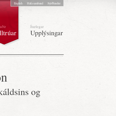
English
Hafa samband
Þjóðfundur
aðir
Ítarlegar
lltrúar
Upplýsingar
on
káldsins og