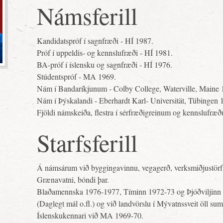
Námsferill
Kandidatspróf í sagnfræði - HÍ 1987.
Próf í uppeldis- og kennslufræði - HÍ 1981.
BA-próf í íslensku og sagnfræði - HÍ 1976.
Stúdentspróf - MA 1969.
Nám í Bandaríkjunum - Colby College, Waterville, Maine 
Nám í Þýskalandi - Eberhardt Karl- Universität, Tübingen 
Fjöldi námskeiða, flestra í sérfræðigreinum og kennslufræ
Starfsferill
Á námsárum við byggingavinnu, vegagerð, verksmiðjustörf
Grænavatni, bóndi þar.
Blaðamennska 1976-1977, Tíminn 1972-73 og Þjóðviljinn 
(Daglegt mál o.fl.) og við landvörslu í Mývatnssveit öll s
Íslenskukennari við MA 1969-70.