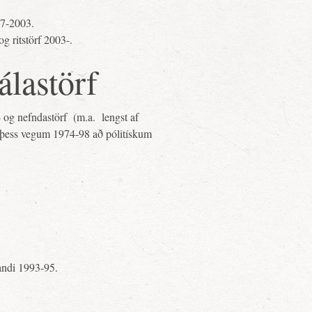
97-2003.
g ritstörf 2003-.
álastörf
 og nefndastörf (m.a. lengst af
á þess vegum 1974-98 að pólitískum
andi 1993-95.