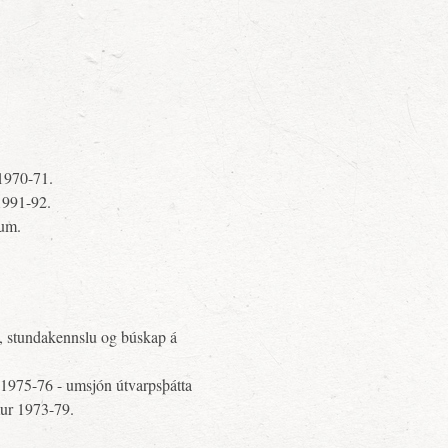
1970-71.
1991-92.
ðum.
, stundakennslu og búskap á
1975-76 - umsjón útvarpsþátta
umur 1973-79.