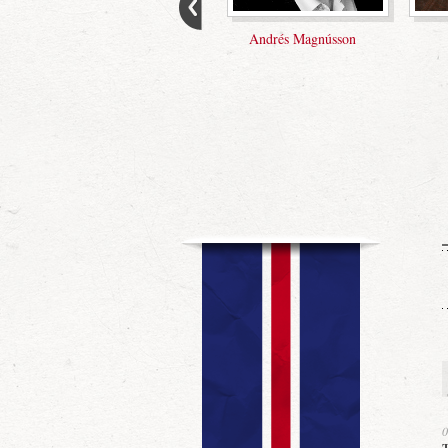
Örn Bárður Jónsson
Andrés Magnússon
0