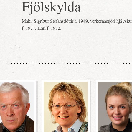
Fjölskylda
Maki: Sigríður Stefánsdóttir f. 1949, verkefnastjóri hjá Ak
f. 1977, Kári f. 1982.