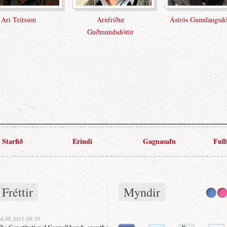
Ari Teitsson
Arnfríður
Ástrós Gunnlaugsdót
Guðmundsdóttir
Starfið
Erindi
Gagnasafn
Full
Fréttir
Myndir
4.08.2011 08:10