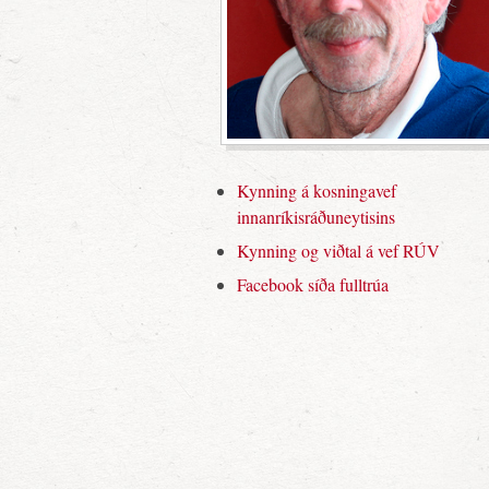
Kynning á kosningavef
innanríkisráðuneytisins
Kynning og viðtal á vef RÚV
Facebook síða fulltrúa