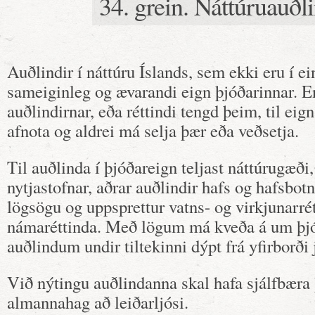
34. grein. Náttúruauðli
Auðlindir í náttúru Íslands, sem ekki eru í ei
sameiginleg og ævarandi eign þjóðarinnar. E
auðlindirnar, eða réttindi tengd þeim, til eig
afnota og aldrei má selja þær eða veðsetja.
Til auðlinda í þjóðareign teljast náttúrugæði
nytjastofnar, aðrar auðlindir hafs og hafsbot
lögsögu og uppsprettur vatns- og virkjunarrét
námaréttinda. Með lögum má kveða á um þjó
auðlindum undir tiltekinni dýpt frá yfirborði 
Við nýtingu auðlindanna skal hafa sjálfbæra
almannahag að leiðarljósi.