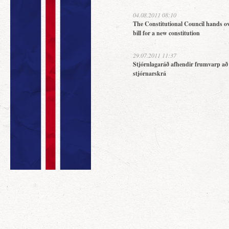
04.08.2011 08:10
The Constitutional Council hands ov
bill for a new constitution
29.07.2011 11:37
Stjórnlagaráð afhendir frumvarp að
stjórnarskrá