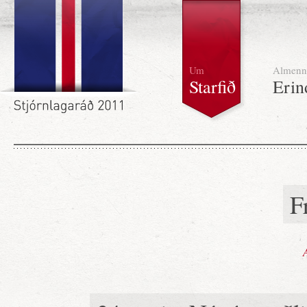
Um
Almenn
Starfið
Erin
F
A