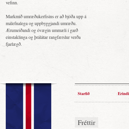
vefinn.
Markmið umræðukerfisins er að bjóða upp á
málefnalega og uppbyggjandi umræðu.
Ærumeiðandi og óvægin ummæli í garð
einstaklinga og þrálátar rangfærslur verða
fjarlægð.
Starfið
Erindi
Fréttir