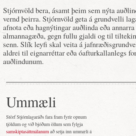
Stjórnvöld bera, ásamt þeim sem nýta auðlind
vernd þeirra. Stjórnvöld geta á grundvelli laga 
afnota eða hagnýtingar auðlinda eða annarr
almannagæða, gegn fullu gjaldi og til tiltekin
senn. Slík leyfi skal veita á jafnræðisgrundve
aldrei til eignarréttar eða óafturkallanlegs fo
auðlindunum.
Ummæli
Störf Stjórnlagaráðs fara fram fyrir opnum
tjöldum og við bjóðum öllum sem fylgja
samskiptasáttmálanum
að setja inn ummæli á