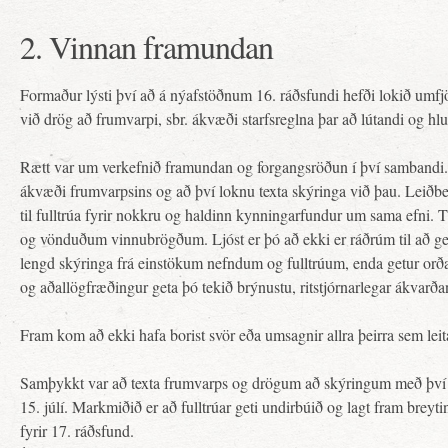
2. Vinnan framundan
Formaður lýsti því að á nýafstöðnum 16. ráðsfundi hefði lokið umfj
við drög að frumvarpi, sbr. ákvæði starfsreglna þar að lútandi og hlu
Rætt var um verkefnið framundan og forgangsröðun í því sambandi. 
ákvæði frumvarpsins og að því loknu texta skýringa við þau. Leiðbe
til fulltrúa fyrir nokkru og haldinn kynningarfundur um sama efni.
og vönduðum vinnubrögðum. Ljóst er þó að ekki er ráðrúm til að ger
lengd skýringa frá einstökum nefndum og fulltrúum, enda getur or
og aðallögfræðingur geta þó tekið brýnustu, ritstjórnarlegar ákvarða
Fram kom að ekki hafa borist svör eða umsagnir allra þeirra sem leitað 
Samþykkt var að texta frumvarps og drögum að skýringum með því ver
15. júlí. Markmiðið er að fulltrúar geti undirbúið og lagt fram brey
fyrir 17. ráðsfund.