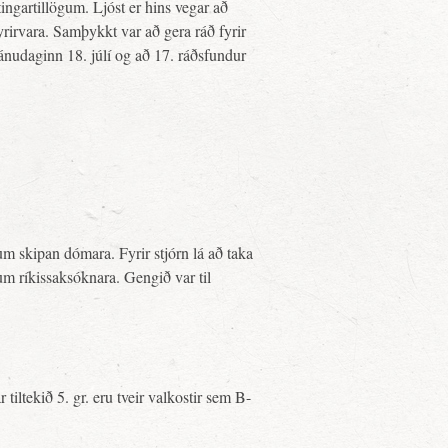
ytingartillögum. Ljóst er hins vegar að
yrirvara. Samþykkt var að gera ráð fyrir
mánudaginn 18. júlí og að 17. ráðsfundur
um skipan dómara. Fyrir stjórn lá að taka
 um ríkissaksóknara. Gengið var til
 tiltekið 5. gr. eru tveir valkostir sem B-