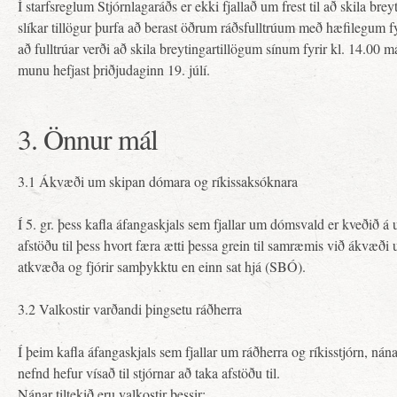
Í starfsreglum Stjórnlagaráðs er ekki fjallað um frest til að skila bre
slíkar tillögur þurfa að berast öðrum ráðsfulltrúum með hæfilegum f
að fulltrúar verði að skila breytingartillögum sínum fyrir kl. 14.00 
munu hefjast þriðjudaginn 19. júlí.
3. Önnur mál
3.1 Ákvæði um skipan dómara og ríkissaksóknara
Í 5. gr. þess kafla áfangaskjals sem fjallar um dómsvald er kveðið á 
afstöðu til þess hvort færa ætti þessa grein til samræmis við ákvæði
atkvæða og fjórir samþykktu en einn sat hjá (SBÓ).
3.2 Valkostir varðandi þingsetu ráðherra
Í þeim kafla áfangaskjals sem fjallar um ráðherra og ríkisstjórn, nánar
nefnd hefur vísað til stjórnar að taka afstöðu til.
Nánar tiltekið eru valkostir þessir: