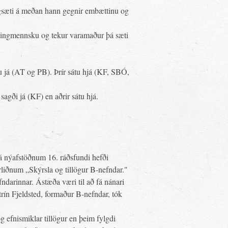
ngsæti á meðan hann gegnir embættinu og
 þingmennsku og tekur varamaður þá sæti
u já (AT og PB). Þrír sátu hjá (KF, SBÓ,
agði já (KF) en aðrir sátu hjá.
 á nýafstöðnum 16. ráðsfundi hefði
rliðnum „Skýrsla og tillögur B-nefndar."
ndarinnar. Ástæða væri til að fá nánari
trín Fjeldsted, formaður B-nefndar, tók
g efnismiklar tillögur en þeim fylgdi