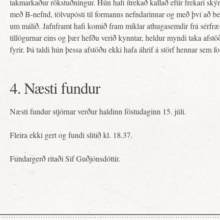
takmarkaður rökstuðningur. Hún hafi ítrekað kallað eftir frekari s
með B-nefnd, tölvupósti til formanns nefndarinnar og með því að beit
um málið. Jafnframt hafi komið fram miklar athugasemdir frá sérfræ
tillögurnar eins og þær hefðu verið kynntar, heldur myndi taka afstöð
fyrir. Þá taldi hún þessa afstöðu ekki hafa áhrif á störf hennar sem f
4. Næsti fundur
Næsti fundur stjórnar verður haldinn föstudaginn 15. júli.
Fleira ekki gert og fundi slitið kl. 18.37.
Fundargerð ritaði Sif Guðjónsdóttir.