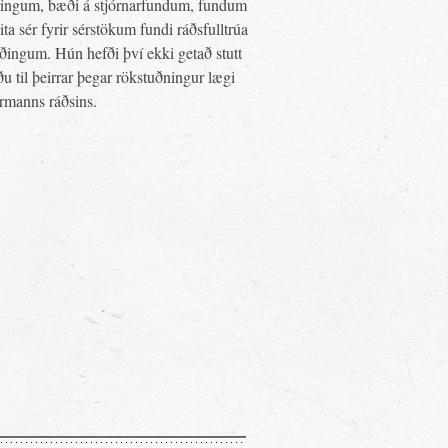
kýringum, bæði á stjórnarfundum, fundum
a sér fyrir sérstökum fundi ráðsfulltrúa
ðingum. Hún hefði því ekki getað stutt
u til þeirrar þegar rökstuðningur lægi
ormanns ráðsins.