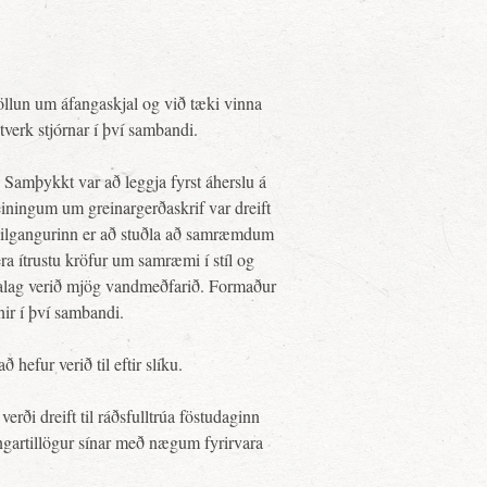
öllun um áfangaskjal og við tæki vinna
tverk stjórnar í því sambandi.
Samþykkt var að leggja fyrst áherslu á
iningum um greinargerðaskrif var dreift
 Tilgangurinn er að stuðla að samræmdum
a ítrustu kröfur um samræmi í stíl og
ðalag verið mjög vandmeðfarið. Formaður
nir í því sambandi.
hefur verið til eftir slíku.
ði dreift til ráðsfulltrúa föstudaginn
tingartillögur sínar með nægum fyrirvara