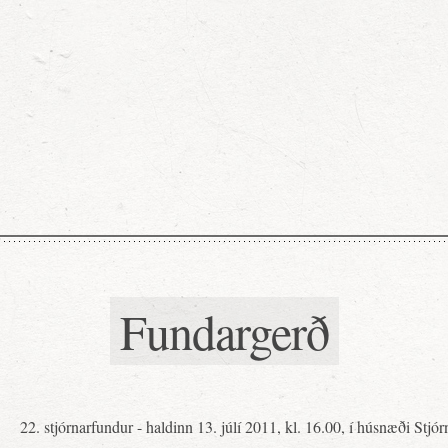
Fundargerð
22. stjórnarfundur - haldinn 13. júlí 2011, kl. 16.00, í húsnæði Stjór