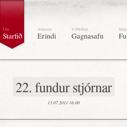
Um
Almenn
Víðfeðmt
Skip
Starfið
Erindi
Gagnasafn
Fu
22. fundur stjórnar
13.07.2011 16:00