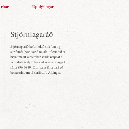
trúar
Upplýsingar
Stjórnlagaráð
Stjórnlagaráð hefur lokið störfum og
skrifstofu þess verið lokað. Ef erindið er
brýnt má út september senda netpóst á
skrifstofa@stjornlagarad.is eða hringja í
síma 896-0889. Eftir þann tíma þarf að
beina erindum til skrifstofu Alþingis.