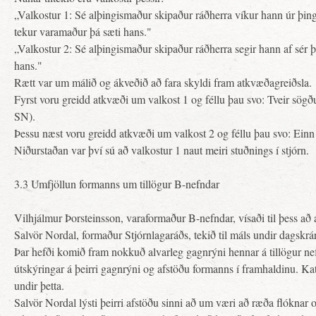
„Valkostur 1: Sé alþingismaður skipaður ráðherra víkur hann úr þi
tekur varamaður þá sæti hans."
„Valkostur 2: Sé alþingismaður skipaður ráðherra segir hann af sér
hans."
Rætt var um málið og ákveðið að fara skyldi fram atkvæðagreiðsla.
Fyrst voru greidd atkvæði um valkost 1 og féllu þau svo: Tveir sögð
SN).
Þessu næst voru greidd atkvæði um valkost 2 og féllu þau svo: Einn s
Niðurstaðan var því sú að valkostur 1 naut meiri stuðnings í stjórn.
3.3 Umfjöllun formanns um tillögur B-nefndar
Vilhjálmur Þorsteinsson, varaformaður B-nefndar, vísaði til þess að
Salvör Nordal, formaður Stjórnlagaráðs, tekið til máls undir dagskrá
Þar hefði komið fram nokkuð alvarleg gagnrýni hennar á tillögur nef
útskýringar á þeirri gagnrýni og afstöðu formanns í framhaldinu. Ka
undir þetta.
Salvör Nordal lýsti þeirri afstöðu sinni að um væri að ræða flóknar o