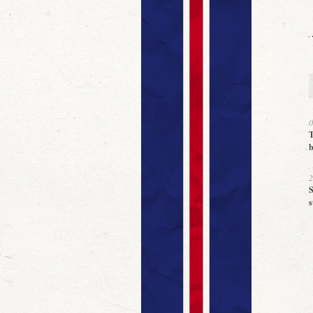
0
T
b
2
S
s