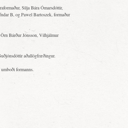
raformaður, Silja Bára Ómarsdóttir,
efndar B, og Pawel Bartoszek, formaður
 Örn Bárður Jónsson, Vilhjálmur
uðjónsdóttir aðallögfræðingur.
 í umboði formanns.