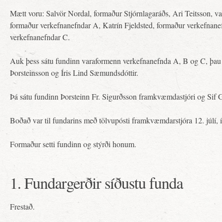
Mætt voru: Salvör Nordal, formaður Stjórnlagaráðs, Ari Teitsson, va
formaður verkefnanefndar A, Katrín Fjeldsted, formaður verkefnan
verkefnanefndar C.
Auk þess sátu fundinn varaformenn verkefnanefnda A, B og C, þau
Þorsteinsson og Íris Lind Sæmundsdóttir.
Þá sátu fundinn Þorsteinn Fr. Sigurðsson framkvæmdastjóri og Sif G
Boðað var til fundarins með tölvupósti framkvæmdarstjóra 12. júlí,
Formaður setti fundinn og stýrði honum.
1. Fundargerðir síðustu funda
Frestað.