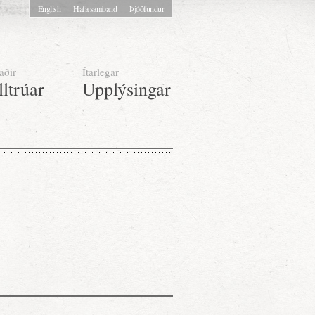
English
Hafa samband
Þjóðfundur
aðir
Ítarlegar
lltrúar
Upplýsingar