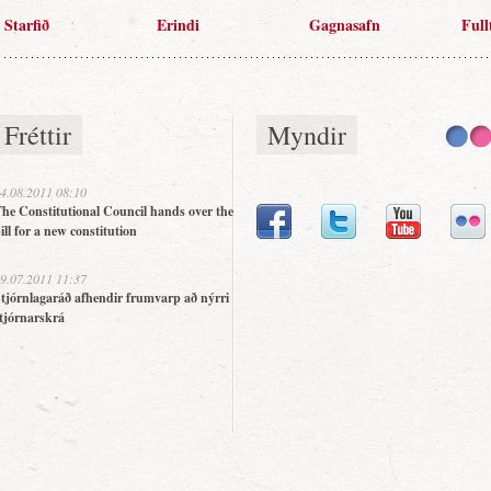
Starfið
Erindi
Gagnasafn
Full
Fréttir
Myndir
4.08.2011 08:10
he Constitutional Council hands over the
ill for a new constitution
9.07.2011 11:37
tjórnlagaráð afhendir frumvarp að nýrri
tjórnarskrá