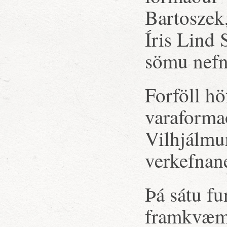
Bartoszek
Íris Lind
sömu nefn
Forföll h
varaforma
Vilhjálmu
verkefnan
Þá sátu fu
framkvæmd