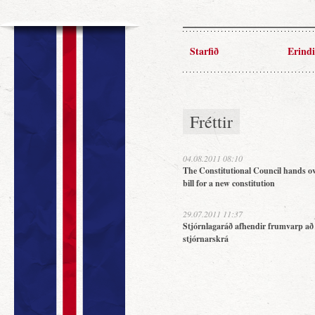
Starfið
Erindi
Fréttir
04.08.2011 08:10
The Constitutional Council hands ov
bill for a new constitution
29.07.2011 11:37
Stjórnlagaráð afhendir frumvarp að
stjórnarskrá