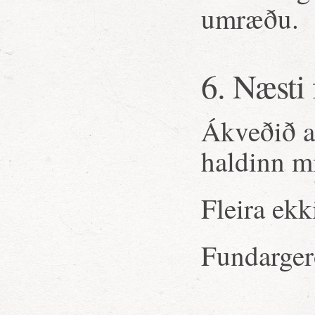
umræðu.
6. Næsti
Ákveðið a
haldinn mi
Fleira ekk
Fundargerð