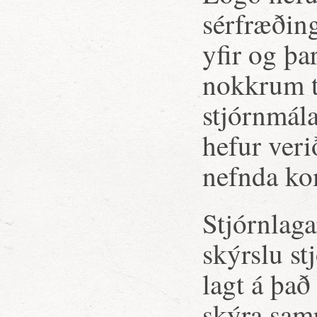
sérfræðing
yfir og þa
nokkrum t
stjórnmála
hefur veri
nefnda ko
Stjórnlaga
skýrslu st
lagt á það
skýra sam