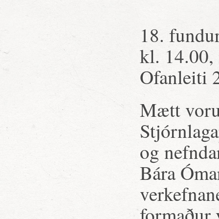
18. fundur
kl. 14.00,
Ofanleiti 
Mætt voru
Stjórnlaga
og nefnda
Bára Ómar
verkefnane
formaður 