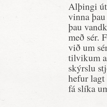
Alþingi út
vinna þau 
þau vandk
með sér. 
við um sé
tilvikum a
skýrslu st
hefur lagt 
fá slíka u