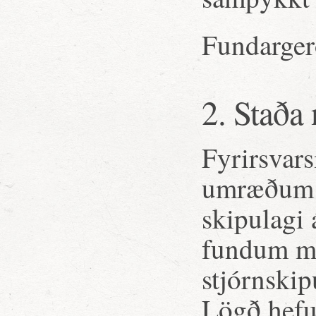
Fundargerð
2. Staða 
Fyrirsvar
umræðum s
skipulagi
fundum me
stjórnskip
Lögð hefur