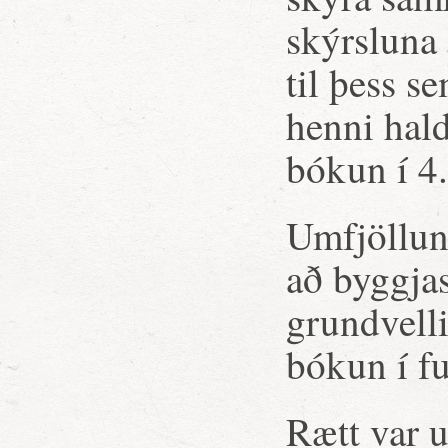
skýrsluna 
til þess s
henni hald
bókun í 4.
Umfjöllun
að byggja
grundvelli
bókun í fu
Rætt var 