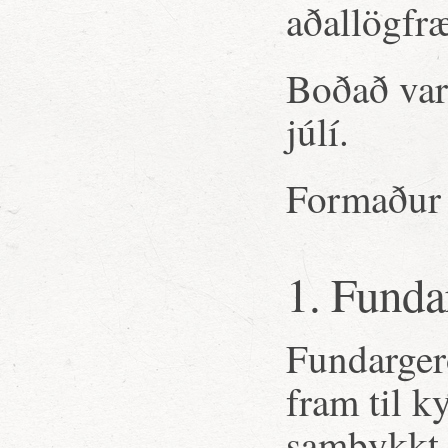
aðallögfr
Boðað var 
júlí.
Formaður 
1. Funda
Fundargerð
fram til k
samþykkt 