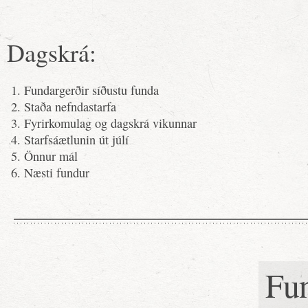
Dagskrá:
Fundargerðir síðustu funda
Staða nefndastarfa
Fyrirkomulag og dagskrá vikunnar
Starfsáætlunin út júlí
Önnur mál
Næsti fundur
Fu