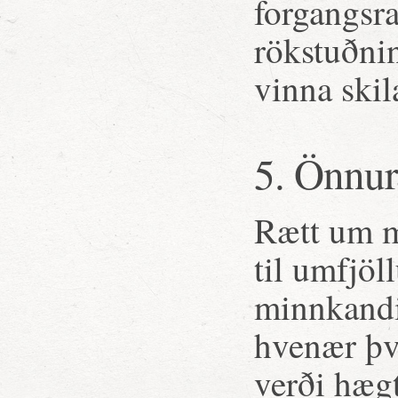
forgangsra
rökstuðni
vinna skil
5. Önnur
Rætt um m
til umfjöl
minnkandi 
hvenær því
verði hægt