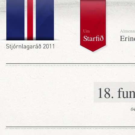
Um
Almenn
Starfið
Erin
18. fun
04