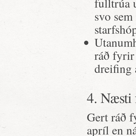
fulltrúa
svo sem 
starfshó
Utanumha
ráð fyrir
dreifing
4. Næsti
Gert ráð 
apríl en n