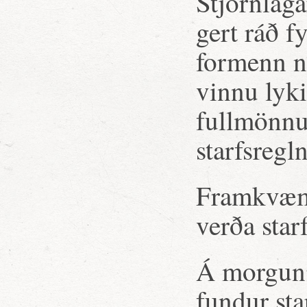
Stjórnlaga
gert ráð f
formenn n
vinnu lyki
fullmönnu
starfsregl
Framkvæmd
verða star
Á morgun 
fundur sta