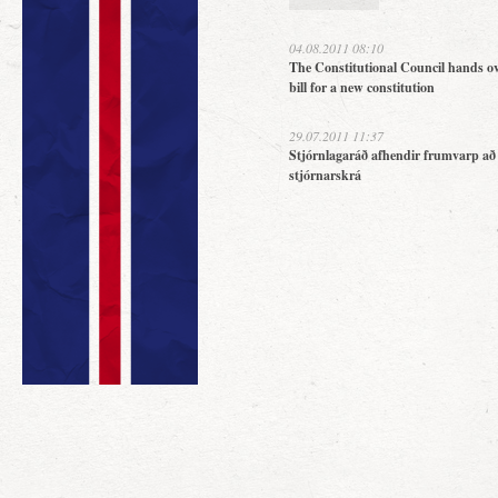
04.08.2011 08:10
The Constitutional Council hands ov
bill for a new constitution
29.07.2011 11:37
Stjórnlagaráð afhendir frumvarp að
stjórnarskrá