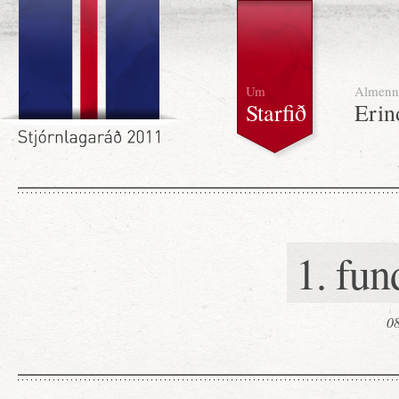
Um
Almenn
Starfið
Erin
1. fun
08