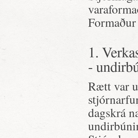
varaformað
Formaður 
1. Verkas
- undirb
Rætt var u
stjórnarfu
dagskrá næ
undirbúnin