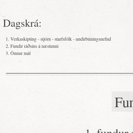
Dagskrá:
Verkaskipting - stjórn - starfsfólk - undirbúningsnefnd
Fundir ráðsins á næstunni
Önnur mál
Fu
1. fundur 