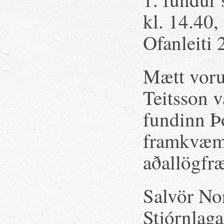
kl. 14.40,
Ofanleiti 
Mætt voru
Teitsson v
fundinn Þ
framkvæmd
aðallögfr
Salvör No
Stjórnlaga