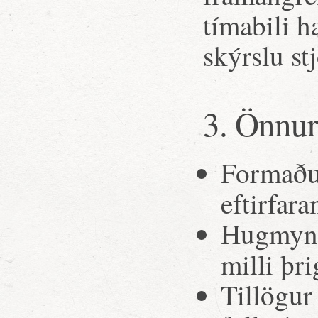
tímabili h
skýrslu st
3. Önnur
Formaður
eftirfara
Hugmynd
milli þr
Tillögur