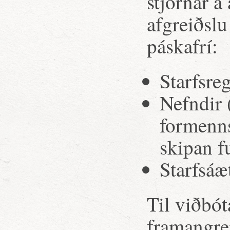
stjórnar á
afgreiðslu
páskafrí:
Starfsreg
Nefndir 
formenn
skipan fu
Starfsáæ
Til viðbót
framangre