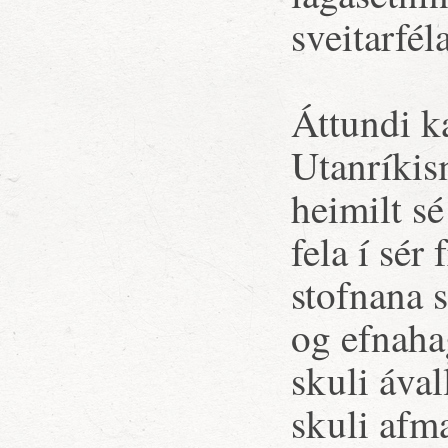
sveitarfél
Áttundi ka
Utanríkis
heimilt s
fela í sér
stofnana s
og efnaha
skuli áva
skuli afm