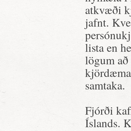
atkvæði kj
jafnt. Kv
persónukj
lista en h
lögum að 
kjördæmal
samtaka.
Fjórði kaf
Íslands. K