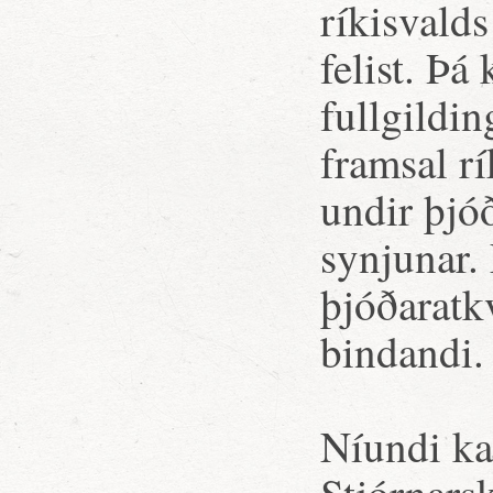
ríkisvald
felist. Þ
fullgildin
framsal r
undir þjó
synjunar. 
þjóðaratk
bindandi.
Níundi ka