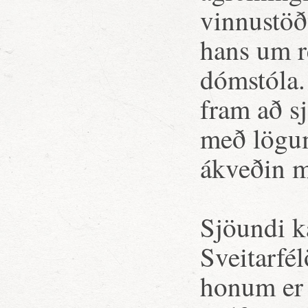
vinnustö
hans um re
dómstóla.
fram að sj
með lögum
ákveðin
Sjöundi k
Sveitarfél
honum er 