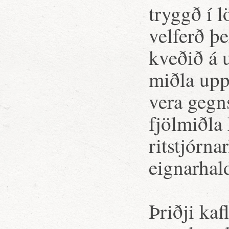
tryggð í 
velferð þe
kveðið á u
miðla upp
vera gegn
fjölmiðla 
ritstjórna
eignarhal
Þriðji kaf