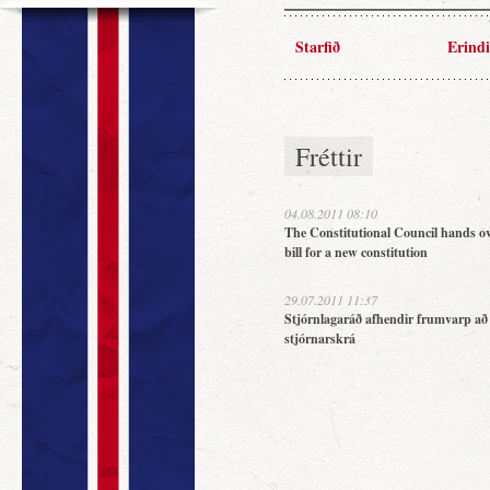
Starfið
Erindi
Fréttir
04.08.2011 08:10
The Constitutional Council hands ov
bill for a new constitution
29.07.2011 11:37
Stjórnlagaráð afhendir frumvarp að
stjórnarskrá