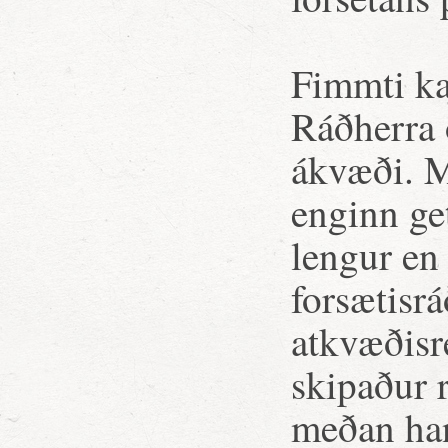
Fimmti ka
Ráðherra o
ákvæði. M
enginn ge
lengur en 
forsætisr
atkvæðisr
skipaður 
meðan ha