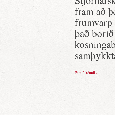
Stjórnars
fram að þ
frumvarp t
það borið
kosningab
samþykkta
Fara í fréttalista