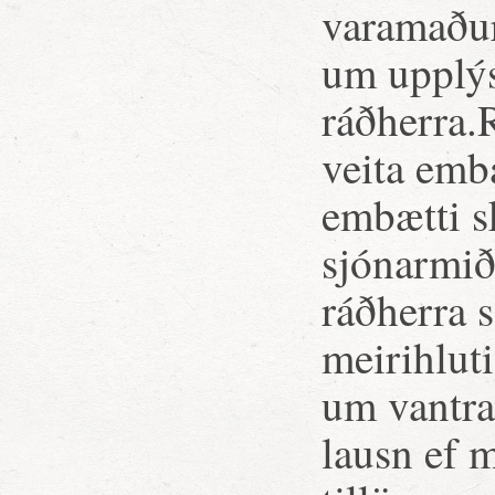
varamaður
um upplýs
ráðherra.
veita emb
embætti s
sjónarmið
ráðherra s
meirihlut
um vantrau
lausn ef 