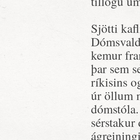
tillögu um
Sjötti kaf
Dómsvald 
kemur fra
þar sem s
ríkisins o
úr öllum 
dómstóla
sérstakur
ágreining