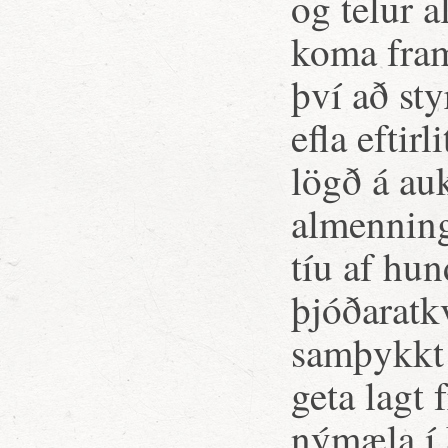
og telur 
koma fram
því að sty
efla eftir
lögð á au
almennin
tíu af hun
þjóðaratk
samþykkt 
geta lagt
nýmæla í 