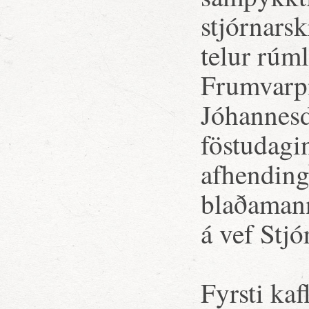
stjórnars
telur rúm
Frumvarpi
Jóhannesdó
föstudagi
afhending
blaðamann
á vef Stj
Fyrsti kaf