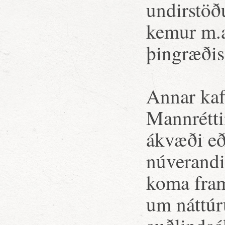
undirstöðu
kemur m.a
þingræðis
Annar kaf
Mannrétti
ákvæði eð
núverandi
koma fram
um náttúr