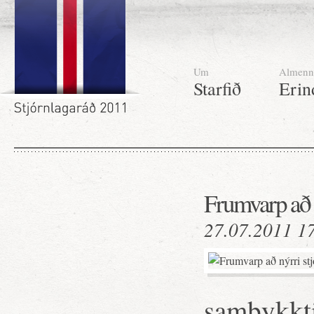
Um
Almenn
Starfið
Erin
Frumvarp að 
27.07.2011 1
samþykkti