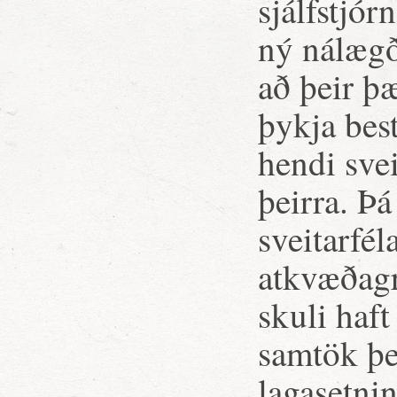
sjálfstjór
ný nálægð
að þeir þ
þykja best
hendi sve
þeirra. Þá
sveitarfél
atkvæðagr
skuli haft
samtök þe
lagasetni