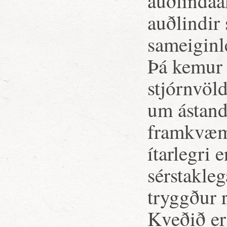
auðlindaá
auðlindir
sameiginl
Þá kemur 
stjórnvöl
um ástand
framkvæmd
ítarlegri 
sérstakle
tryggður r
Kveðið er