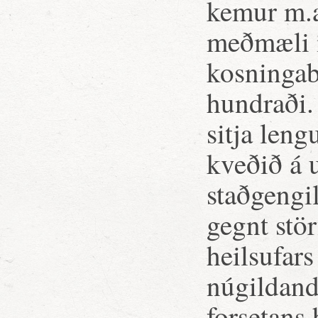
kemur m.a.
meðmæli m
kosningab
hundraði.
sitja leng
kveðið á 
staðgengil
gegnt stö
heilsufar
núgildand
forsetans 