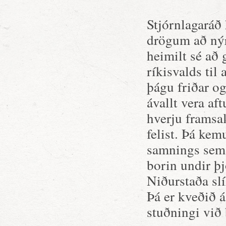
Stjórnlagaráð
drögum að nýr
heimilt sé að 
ríkisvalds til
þágu friðar o
ávallt vera af
hverju framsa
felist. Þá ke
samnings sem f
borin undir þ
Niðurstaða sl
Þá er kveðið á
stuðningi við