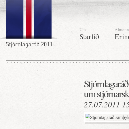
Um
Almenn
Starfið
Erin
Stjórnlagaráð
um stjórnarsk
27.07.2011 1