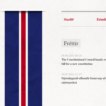
Starfið
Erindi
Fréttir
04.08.2011 08:10
The Constitutional Council hands ov
bill for a new constitution
29.07.2011 11:37
Stjórnlagaráð afhendir frumvarp að
stjórnarskrá