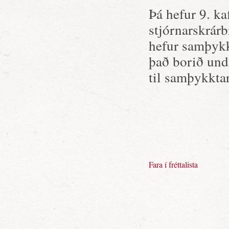
Þá hefur 9. ka
stjórnarskrár
hefur samþykkt
það borið und
til samþykktar
Fara í fréttalista