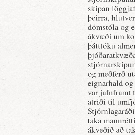
skipan löggja
þeirra, hlutve
dómstóla og e
ákvæði um kos
þátttöku alme
þjóðaratkvæða
stjórnarskipun
og meðferð ut
eignarhald og
var jafnframt 
atriði til umfj
Stjórnlagaráði
taka mannrétt
ákveðið að tak