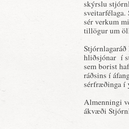
skýrslu stjórn
sveitarfélaga.
sér verkum mi
tillögur um öl
Stjórnlagaráð 
hliðsjónar í s
sem borist haf
ráðsins í áfan
sérfræðinga 
Almenningi ve
ákvæði Stjórn