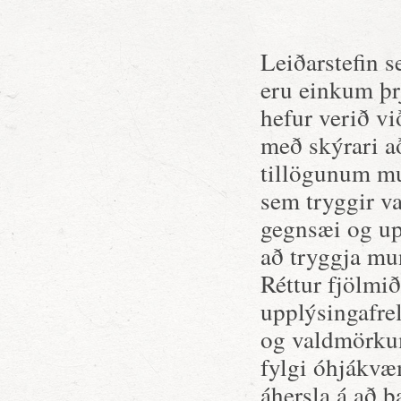
Leiðarstefin s
eru einkum þr
hefur verið vi
með skýrari a
tillögunum m
sem tryggir va
gegnsæi og upp
að tryggja mu
Réttur fjölmið
upplýsingafre
og valdmörkum
fylgi óhjákvæ
áhersla á að b