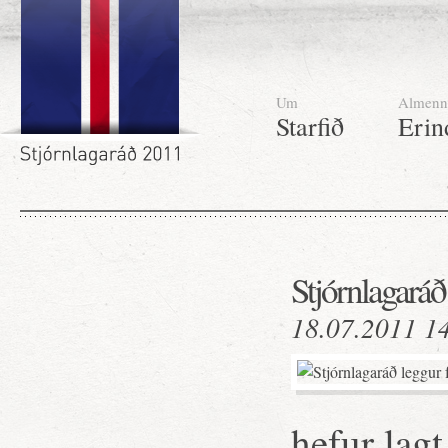
Um
Almenn
Starfið
Erin
Stjórnlagaráð
18.07.2011 1
hefur lag