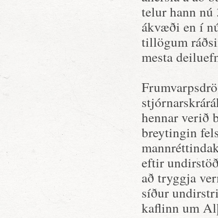
telur hann nú
ákvæði en í nú
tillögum ráðs
mesta deiluefn
Frumvarpsdrög
stjórnarskrár
hennar verið 
breytingin fel
mannréttindaka
eftir undirst
að tryggja ver
síður undirstr
kaflinn um Al