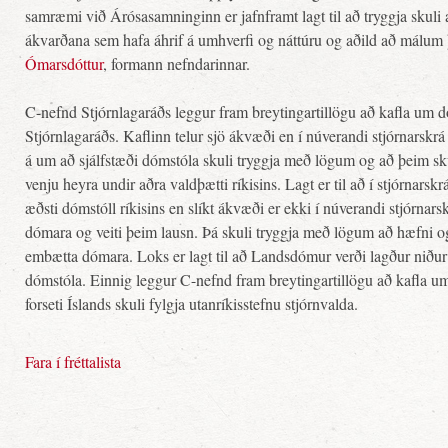
samræmi við Árósasamninginn er jafnframt lagt til að tryggja skul
ákvarðana sem hafa áhrif á umhverfi og náttúru og aðild að málu
Ómarsdóttur
, formann nefndarinnar.
C-nefnd Stjórnlagaráðs leggur fram breytingartillögu að kafla um dó
Stjórnlagaráðs. Kaflinn telur sjö ákvæði en í núverandi stjórnarsk
á um að sjálfstæði dómstóla skuli tryggja með lögum og að þeim sk
venju heyra undir aðra valdþætti ríkisins. Lagt er til að í stjórnarsk
æðsti dómstóll ríkisins en slíkt ákvæði er ekki í núverandi stjórnarskr
dómara og veiti þeim lausn. Þá skuli tryggja með lögum að hæfni o
embætta dómara. Loks er lagt til að Landsdómur verði lagður niður 
dómstóla. Einnig leggur C-nefnd fram breytingartillögu að kafla u
forseti Íslands skuli fylgja utanríkisstefnu stjórnvalda.
Fara í fréttalista