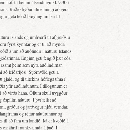
em hófst í beinni útsendingu kl. 9.30 í
áðsins. Ráðið býður almenningi að gera
ögur geta tekið breytingum þar til
túru Íslands og umhverfi til afgreiðslu
voru fyrst kynntar og er til að mynda
veðið á um að auðlindir í náttúru Íslands,
þjóðarinnar. Enginn geti fengið þær eða
i, ásamt þeim sem nýta auðlindirnar,
að leiðarljósi. Stjórnvöld geti á
 gjaldi og til tiltekins hóflegs tíma í
ræðis yfir auðlindunum. Í tillögunum er
i að virða hana. Öllum skuli tryggður
pilltri náttúru. Í því felist að
rni, gróður og jarðvegur njóti verndar.
langframa og réttur náttúrunnar og
 til að fara um landið. Þá er kveðið á
s og áhrif framkvæmda á það. Í