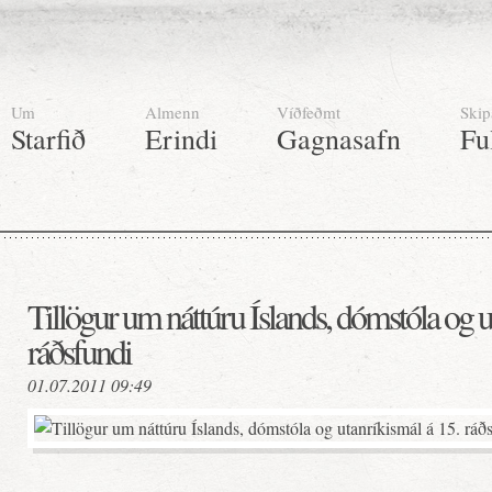
Um
Almenn
Víðfeðmt
Skip
Starfið
Erindi
Gagnasafn
Fu
Tillögur um náttúru Íslands, dómstóla og u
ráðsfundi
01.07.2011 09:49