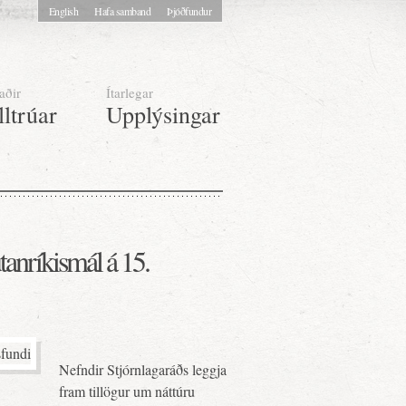
English
Hafa samband
Þjóðfundur
aðir
Ítarlegar
lltrúar
Upplýsingar
tanríkismál á 15.
Nefndir Stjórnlagaráðs leggja
fram tillögur um náttúru