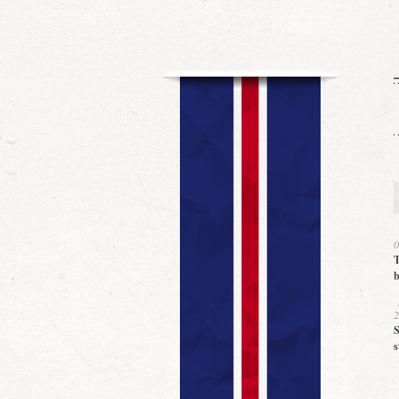
0
T
b
2
S
s