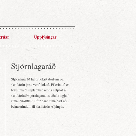
trúar
Upplýsingar
Stjórnlagaráð
Stjórnlagaráð hefur lokið störfum og
skrifstofu þess verið lokað. Ef erindið er
brýnt má út september senda netpóst á
skrifstofa@stjornlagarad.is eða hringja í
síma 896-0889. Eftir þann tíma þarf að
beina erindum til skrifstofu Alþingis.