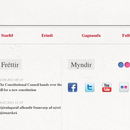
Starfið
Erindi
Gagnasafn
Full
Fréttir
Myndir
4.08.2011 08:10
he Constitutional Council hands over the
ill for a new constitution
9.07.2011 11:37
tjórnlagaráð afhendir frumvarp að nýrri
tjórnarskrá