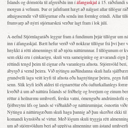
Íslands og dómstóla til afgreiðslu inn í
áfangaskjal
á 15. ráðsfundi s
morgun á vefnum. Þar er jafnframt hægt að nálgast allar tillögur r
athugasemdir við tillögurnar eða senda inn formleg erindi. Allar till
frumvarp að nýrri stjórnarskrá verður lagt fram í lok júlí.
A-nefnd Stjórnlagaráðs leggur fram á fundinum þrjár tillögur um nát
inn í áfangaskjal. Bætt hefur verið við nokkrar tillögur frá því þær 
hnykkt á rétti almennings til að njóta náttúrunnar. Í tillögunum er k
sem ekki eru í einkaeigu, skuli vera sameiginleg og ævarandi eign 
réttindi tengd þeim til eignar eða varanlegra afnota. Stjórnvöld ber
ábyrgð á vernd þeirra. Við nýtingu auðlindanna skuli hafa sjálfbærni 
grundvelli laga veitt leyfi til afnota eða hagnýtingar þeirra, gegn fullu
senn. Slík leyfi leiði aldrei til eignarréttar eða óafturkallanlegs for
kveðið á um að náttúra Íslands sé friðhelg og hverjum og einum ber
réttur á heilnæmu umhverfi, fersku vatni, ómenguðu andrúmslofti og ós
fjölbreytni lífs og lands sé viðhaldið og náttúruminjar, ósnortin víðe
Nýtingu á náttúrugæðum skuli haga þannig að þau skerðist ekki til 
komandi kynslóða sé virtur. Með lögum skuli tryggja rétt almennings
um að stjórnvöldum beri að upplýsa almenning um ástand umhverfi