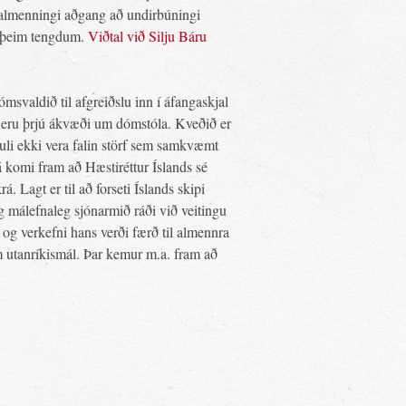
i almenningi aðgang að undirbúningi
m þeim tengdum.
Viðtal við Silju Báru
msvaldið til afgreiðslu inn í áfangaskjal
rá eru þrjú ákvæði um dómstóla. Kveðið er
uli ekki vera falin störf sem samkvæmt
rá komi fram að Hæstiréttur Íslands sé
á. Lagt er til að forseti Íslands skipi
g málefnaleg sjónarmið ráði við veitingu
og verkefni hans verði færð til almennra
m utanríkismál. Þar kemur m.a. fram að