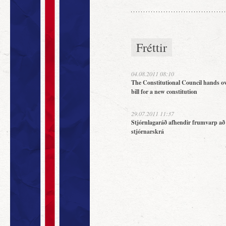
Fréttir
04.08.2011 08:10
The Constitutional Council hands ov
bill for a new constitution
29.07.2011 11:37
Stjórnlagaráð afhendir frumvarp að
stjórnarskrá