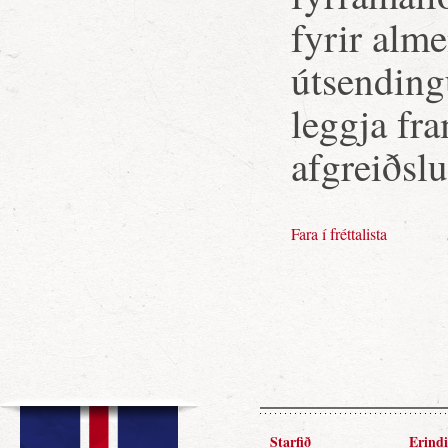
fyrir alm
útsending
leggja fra
afgreiðsl
Fara í fréttalista
Starfið
Erindi