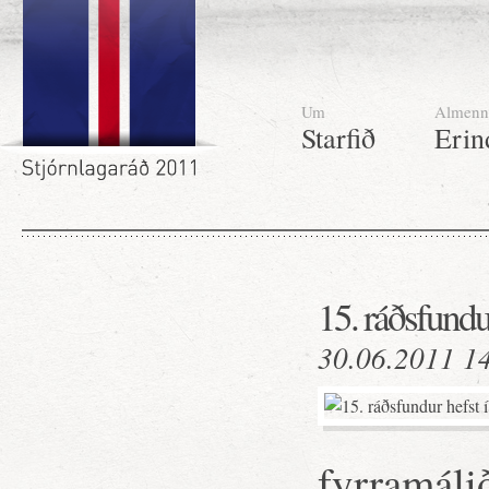
Um
Almenn
Starfið
Erin
15. ráðsfundur
30.06.2011 1
fyrramáli