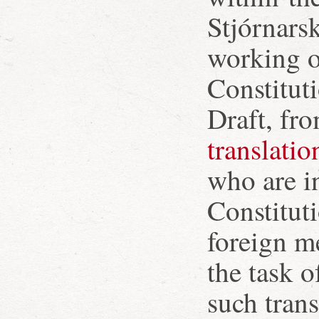
Stjórnarsk
working o
Constitut
Draft, fr
translatio
who are in
Constitut
foreign m
the task o
such trans