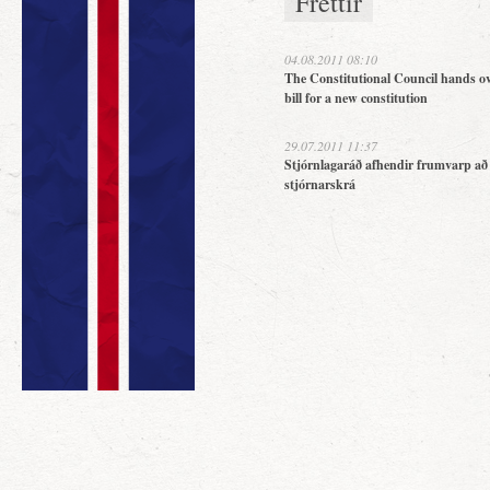
Fréttir
04.08.2011 08:10
The Constitutional Council hands ov
bill for a new constitution
29.07.2011 11:37
Stjórnlagaráð afhendir frumvarp að
stjórnarskrá