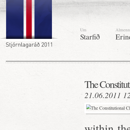
Um
Almenn
Starfið
Erin
The Constituti
21.06.2011 1
within th