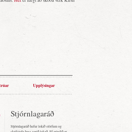
trúar
Upplýsingar
Stjórnlagaráð
Stjórnlagaráð hefur lokið störfum og
skrifstofu þess verið lokað. Ef erindið er