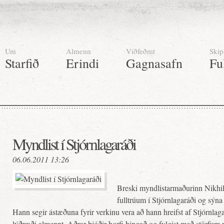
Um
Almenn
Víðfeðmt
Skip
Starfið
Erindi
Gagnasafn
Fu
Myndlist í Stjórnlagaráði
06.06.2011 13:26
Breski myndlistarmaðurinn Nikhil
fulltrúum í Stjórnlagaráði og sýna
Hann segir ástæðuna fyrir verkinu vera að hann hreifst af Stjórnlag
lýðræði almennt. Aðrar þjóðir horfi hingað og fylgist með störfum 