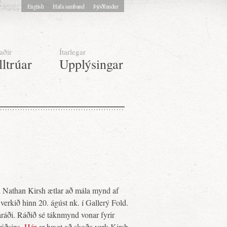
English
Hafa samband
Þjóðfundur
aðir
Ítarlegar
lltrúar
Upplýsingar
 Nathan Kirsh ætlar að mála mynd af
 verkið hinn 20. ágúst nk. í Gallerý Fold.
aráði. Ráðið sé táknmynd vonar fyrir
ráðsins.
Hér
er hægt að skoða verk Kirsh