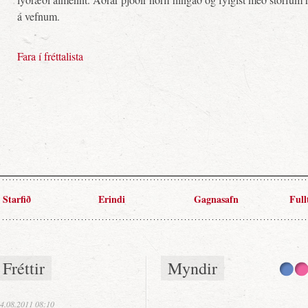
á vefnum.
Fara í fréttalista
Starfið
Erindi
Gagnasafn
Full
Fréttir
Myndir
4.08.2011 08:10