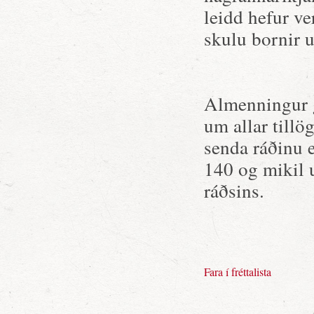
leidd hefur ve
skulu bornir 
Almenningur 
um allar tillö
senda ráðinu e
140 og mikil 
ráðsins.
Fara í fréttalista