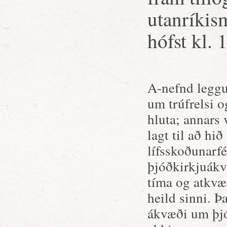
utanríkis
hófst kl. 
A-nefnd leggur
um trúfrelsi o
hluta; annars 
lagt til að hi
lífsskoðunarfé
þjóðkirkjuákv
tíma og atkvæð
heild sinni. 
ákvæði um þjó