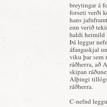
breytingar á 
forseti verði 
hans jafnfram
enn verið teki
haldi heimild 
Þá leggur nefn
áfangaskjal u
viku þar sem 
ráðherra, að A
skipan ráðune
Alþingi tillög
ráðherra.
C-nefnd leggur