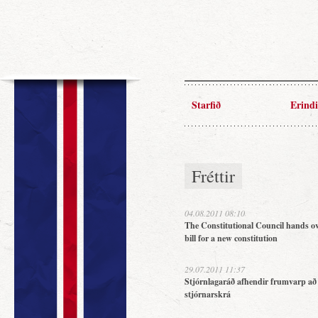
Starfið
Erindi
Fréttir
04.08.2011 08:10
The Constitutional Council hands ov
bill for a new constitution
29.07.2011 11:37
Stjórnlagaráð afhendir frumvarp að
stjórnarskrá