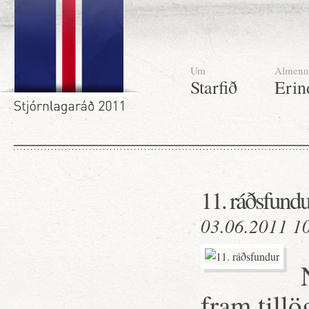
Um
Almenn
Starfið
Erin
11. ráðsfundu
03.06.2011 1
fram tillö