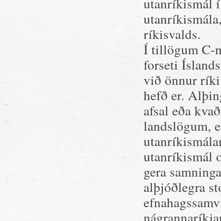
utanríkismál 
utanríkismála
ríkisvalds.
Í tillögum C-
forseti Ísland
við önnur ríki
hefð er. Alþin
afsal eða kvað
landslögum, 
utanríkismála
utanríkismál o
gera samninga 
alþjóðlegra st
efnahagssamvi
nágrannaríkja