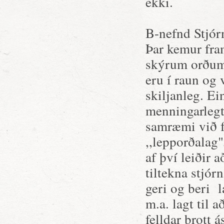
ekki.
B-nefnd Stjórn
Þar kemur fra
skýrum orðum 
eru í raun og
skiljanleg. Ei
menningarlegt 
samræmi við f
,,lepporðalag
af því leiðir 
tiltekna stjór
geri og beri l
m.a. lagt til a
felldar brott