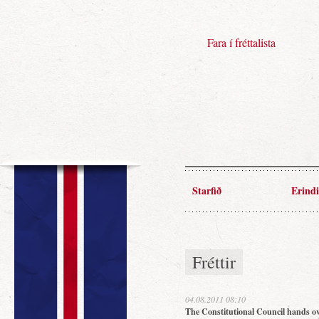
Fara í fréttalista
Starfið
Erindi
Fréttir
04.08.2011 08:10
The Constitutional Council hands ov