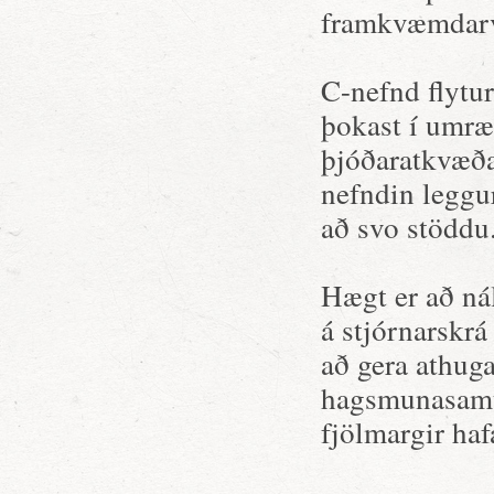
framkvæmdarva
C-nefnd flytur
þokast í umr
þjóðaratkvæða
nefndin leggur
að svo stöddu
Hægt er að nál
á stjórnarskrá
að gera athug
hagsmunasamtö
fjölmargir ha