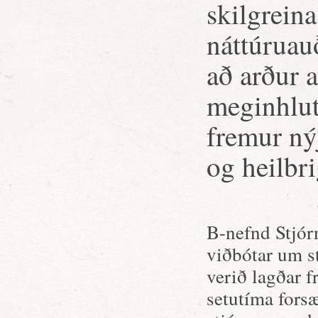
skilgreina
náttúruau
að arður a
meginhlut
fremur ný
og heilbr
B-nefnd Stjór
viðbótar um s
verið lagðar f
setutíma forsæ