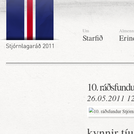
Um
Almenn
Starfið
Erin
10. ráðsfundu
26.05.2011 1
kynnir tíu