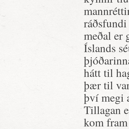
mannrétti
ráðsfundi 
meðal er 
Íslands s
þjóðarinn
hátt til h
þær til va
því megi a
Tillagan 
kom fram