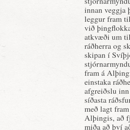
stjórnarmynd
innan veggja 
leggur fram ti
við þingflokka
atkvæði um til
ráðherra og s
skipan í Svíþ
stjórnarmyndu
fram á Alþingi
einstaka ráðhe
afgreiðslu inn
síðasta ráðsfu
með lagt fram
Alþingis, að f
miða að því að