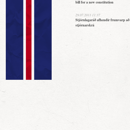
bill for a new constitution
29.07.2011 11:37
Stjórnlagaráð afhendir frumvarp að
stjórnarskrá