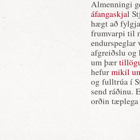
Almenningi ge
áfangaskja
l S
hægt að fylgja
frumvarpi til 
endurspeglar v
afgreiðslu og
um þær
tillög
hefur
mikil u
og fulltrúa í 
send ráðinu. E
orðin tæplega