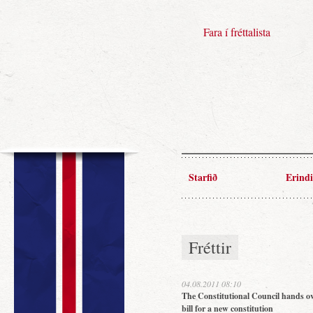
Fara í fréttalista
Starfið
Erindi
Fréttir
04.08.2011 08:10
The Constitutional Council hands ov
bill for a new constitution