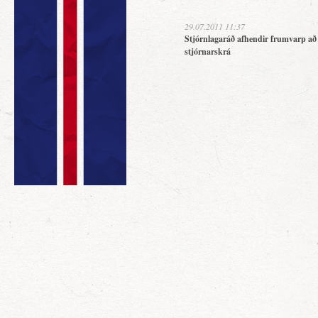
29.07.2011 11:37
Stjórnlagaráð afhendir frumvarp að
stjórnarskrá