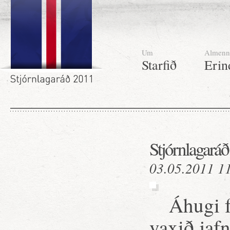
Um
Almenn
Starfið
Erin
Stjórnlagaráð
03.05.2011 1
Áhugi f
vaxið jafn