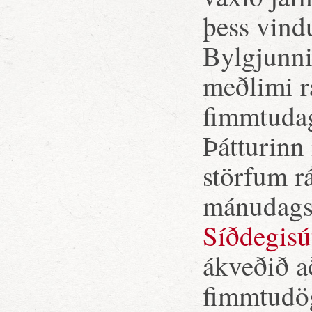
þess vind
Bylgjunni
meðlimi r
fimmtudags
Þátturinn
störfum r
mánudagsm
Síðdegisú
ákveðið a
fimmtudög