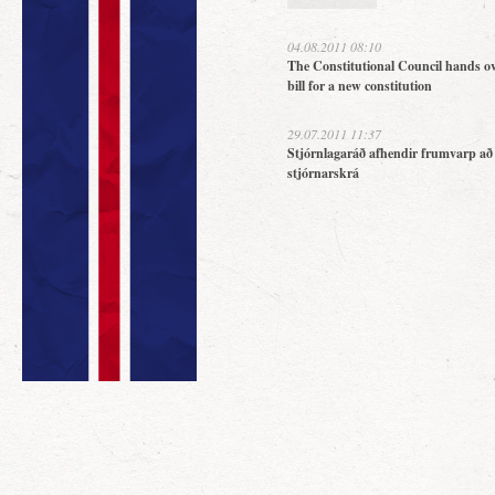
04.08.2011 08:10
The Constitutional Council hands ov
bill for a new constitution
29.07.2011 11:37
Stjórnlagaráð afhendir frumvarp að
stjórnarskrá