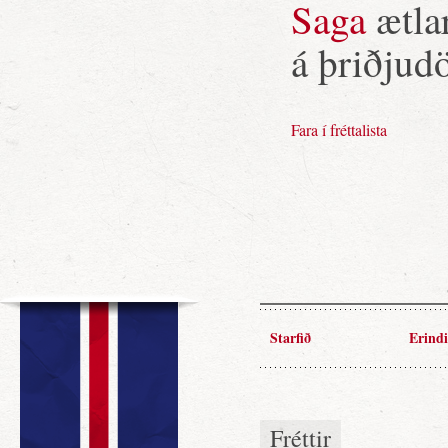
Saga
ætlar
á þriðjud
Fara í fréttalista
Starfið
Erindi
Fréttir