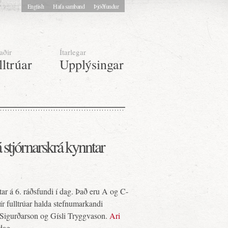
English
Hafa samband
Þjóðfundur
aðir
Ítarlegar
lltrúar
Upplýsingar
 stjórnarskrá kynntar
ar á 6. ráðsfundi í dag. Það eru A og C-
r fulltrúar halda stefnumarkandi
Sigurðarson og Gísli Tryggvason.
Ari
í dag.