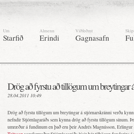
Um
Almenn
Víðfeðmt
Skip
Starfið
Erindi
Gagnasafn
Fu
Drög að fyrstu að tillögum um breytingar á
28.04.2011 10:49
Drög að fyrstu tillögum um breytingar á stjórnarskránni verða kynnt
nefndir Stjórnlagaráðs sem kynna drög að fyrstu tillögum sínum. Þrí
umræður á fundinum en það eru þeir Andrés Magnússon, Erlingur 
Teitsson
varaformaður Stjórnlagaráðs lýsir hér tilhögun fundarins 