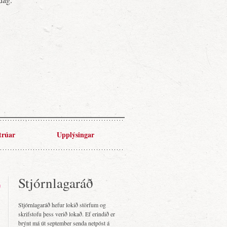
trúar
Upplýsingar
Stjórnlagaráð
Stjórnlagaráð hefur lokið störfum og
skrifstofu þess verið lokað. Ef erindið er
brýnt má út september senda netpóst á