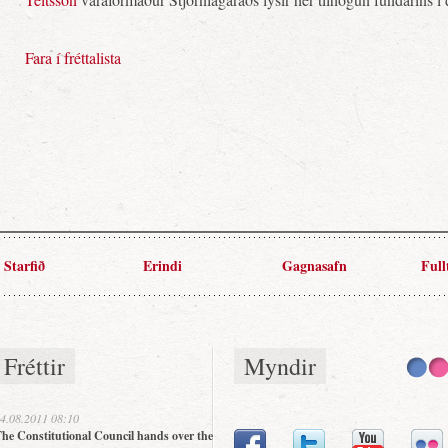
Fara í fréttalista
Starfið
Erindi
Gagnasafn
Full
Fréttir
Myndir
4.08.2011 08:10
he Constitutional Council hands over the