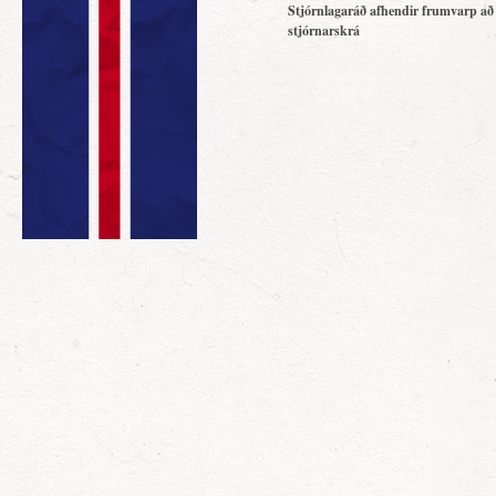
Stjórnlagaráð afhendir frumvarp að
stjórnarskrá