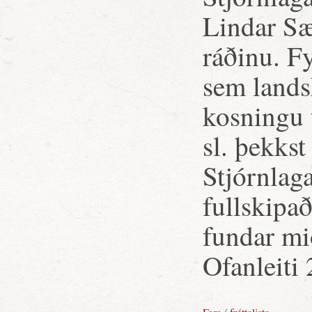
Lindar Sæ
ráðinu. F
sem landsk
kosningu 
sl. þekkst
Stjórnlaga
fullskipa
fundar mi
Ofanleiti 