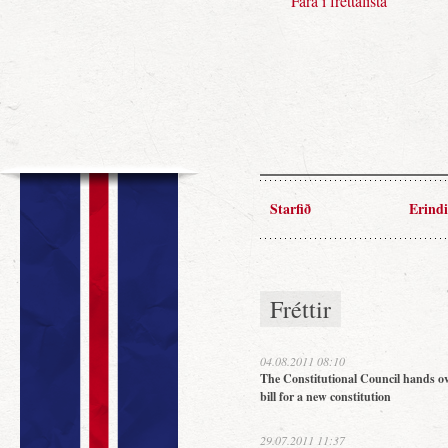
Fara í fréttalista
Starfið
Erindi
Fréttir
04.08.2011 08:10
The Constitutional Council hands ov
bill for a new constitution
29.07.2011 11:37