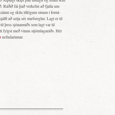
ð. Ráðið fái það verkefni að fjalla um
kránni og skila tillögum sínum í formi
lft að setja sér starfsreglur. Lagt er til
til þess sjónarmiðs sem lagt var til
ti fylgst með vinnu stjórnlagaráðs. Hér
r
nefndarinnar.