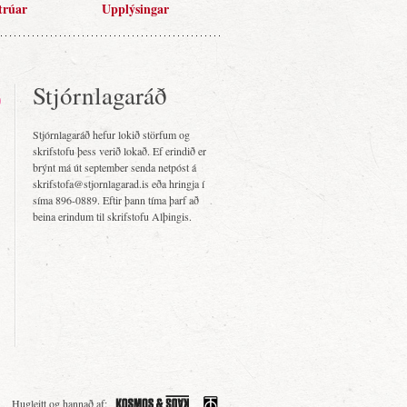
trúar
Upplýsingar
Stjórnlagaráð
Stjórnlagaráð hefur lokið störfum og
skrifstofu þess verið lokað. Ef erindið er
brýnt má út september senda netpóst á
skrifstofa@stjornlagarad.is eða hringja í
síma 896-0889. Eftir þann tíma þarf að
beina erindum til skrifstofu Alþingis.
Hugleitt og hannað af: