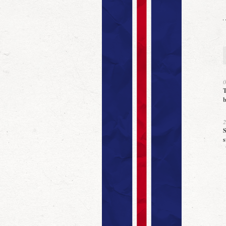
0
T
b
2
S
s