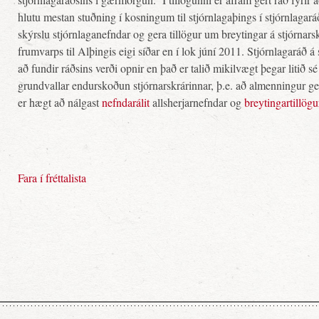
hlutu mestan stuðning í kosningum til stjórnlagaþings í stjórnlagará
skýrslu stjórnlaganefndar og gera tillögur um breytingar á stjórnars
frumvarps til Alþingis eigi síðar en í lok júní 2011. Stjórnlagaráð á sjá
að fundir ráðsins verði opnir en það er talið mikilvægt þegar litið sé 
grundvallar endurskoðun stjórnarskrárinnar, þ.e. að almenningur ge
er hægt að nálgast
nefndarálit
allsherjarnefndar og
breytingartillögu
Fara í fréttalista