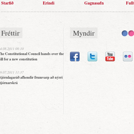
Starfið
Erindi
Gagnasafn
Full
Fréttir
Myndir
4.08.2011 08:10
he Constitutional Council hands over the
ill for a new constitution
9.07.2011 11:37
tjórnlagaráð afhendir frumvarp að nýrri
tjórnarskrá