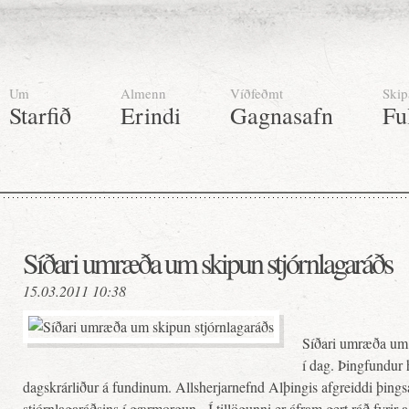
Um
Almenn
Víðfeðmt
Skip
Starfið
Erindi
Gagnasafn
Fu
Síðari umræða um skipun stjórnlagaráðs
15.03.2011 10:38
Síðari umræða um s
í dag. Þingfundur 
dagskrárliður á fundinum. Allsherjarnefnd Alþingis afgreiddi þings
stjórnlagaráðsins í gærmorgun. Í tillögunni er áfram gert ráð fyrir