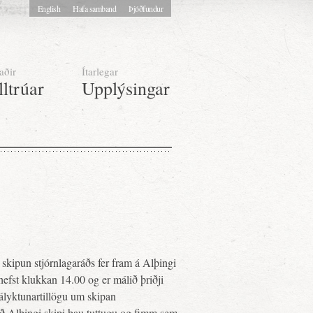
English
Hafa samband
Þjóðfundur
aðir
Ítarlegar
lltrúar
Upplýsingar
kipun stjórnlagaráðs fer fram á Alþingi
hefst klukkan 14.00 og er málið þriðji
ályktunartillögu um skipan
 að Alþingi skipi þau tuttugu og fimm sem