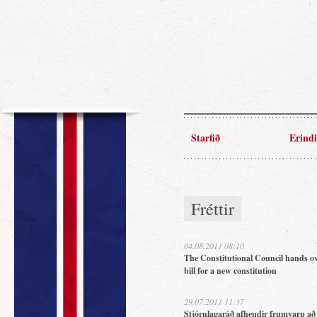
Starfið
Erindi
Fréttir
04.08.2011 08:10
The Constitutional Council hands ov
bill for a new constitution
29.07.2011 11:37
Stjórnlagaráð afhendir frumvarp að