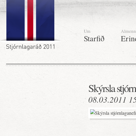
Um
Almenn
Starfið
Erin
Skýrsla stjór
08.03.2011 1