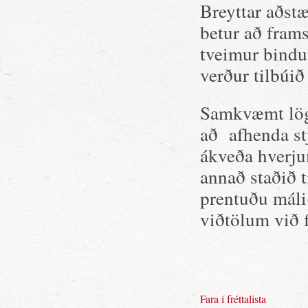
Breyttar aðstæ
betur að fram
tveimur bindum
verður tilbúið 
Samkvæmt lögu
að afhenda st
ákveða hverjum
annað staðið t
prentuðu máli 
viðtölum við 
Fara í fréttalista