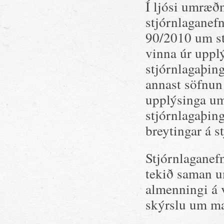
Í ljósi umræð
stjórnlaganefn
90/2010 um st
vinna úr uppl
stjórnlagaþin
annast söfnun
upplýsinga um
stjórnlagaþin
breytingar á 
Stjórnlagane
tekið saman u
almenningi á 
skýrslu um ma