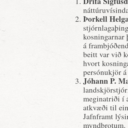
Drífa Sigfúsd
náttúruvísinda
Þorkell Helg
stjórnlagaþin
kosningarnar 
á frambjóðend
beitt var við 
hvort kosninga
persónukjör á
Jóhann P. M
landskjörstjór
meginatriði í 
atkvæði til ei
Jafnframt lýsi
myndbrotum.