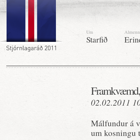
Um
Almenn
Starfið
Erin
Framkvæmd, ú
02.02.2011 1
Málfundur á v
um kosningu t