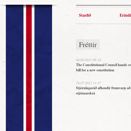
Starfið
Erindi
Fréttir
04.08.2011 08:10
The Constitutional Council hands ov
bill for a new constitution
29.07.2011 11:37
Stjórnlagaráð afhendir frumvarp að
stjórnarskrá