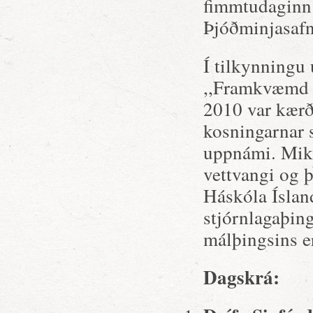
fimmtudaginn 
Þjóðminjasafn
Í tilkynningu
,,Framkvæmd k
2010 var kærð
kosningarnar s
uppnámi. Miki
vettvangi og 
Háskóla Íslan
stjórnlagaþin
málþingsins e
Dagskrá: