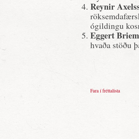
Reynir Axels
röksemdafærsl
ógildingu kos
Eggert Briem
hvaða stöðu þ
Fara í fréttalista