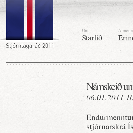
Um
Almenn
Starfið
Erin
Námskeið um 
06.01.2011 1
Endurmenntun
stjórnarskrá 