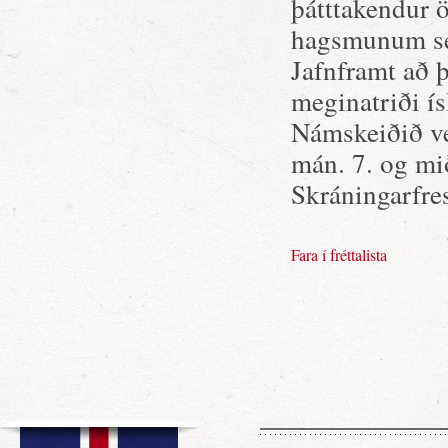
þátttakendur 
hagsmunum sem
Jafnframt að þ
meginatriði ís
Námskeiðið ve
mán. 7. og mið
Skráningarfres
Fara í fréttalista