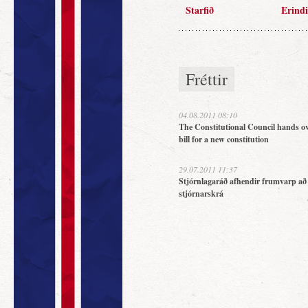
Starfið
Erindi
Fréttir
04.08.2011 08:10
The Constitutional Council hands ov
bill for a new constitution
29.07.2011 11:37
Stjórnlagaráð afhendir frumvarp að
stjórnarskrá