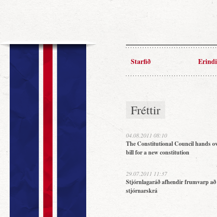
Starfið
Erindi
Fréttir
04.08.2011 08:10
The Constitutional Council hands ov
bill for a new constitution
29.07.2011 11:37
Stjórnlagaráð afhendir frumvarp að
stjórnarskrá