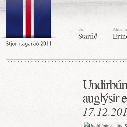
Um
Almenn
Starfið
Erin
Undirbún
auglýsir ef
17.12.20