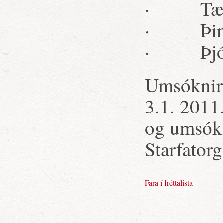
· Tækni
· Þing
· Þjónus
Umsóknir 
3.1. 2011
og umsókn
Starfator
Fara í fréttalista