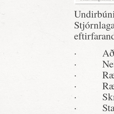
Undirbún
Stjórnlaga
eftirfarand
· Aðall
· Nefnd
· Ræðu-
· Ræðu
· Skrif
· Starfs