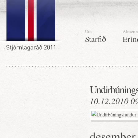
Um
Almenn
Starfið
Erin
Undirbúningsf
10.12.2010 0
desember 