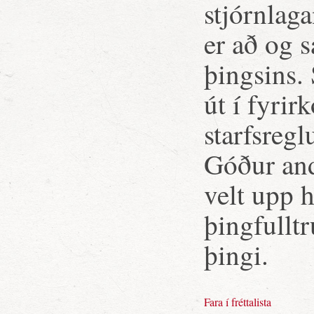
stjórnlag
er að og 
þingsins.
út í fyri
starfsreg
Góður and
velt upp h
þingfulltr
þingi.
Fara í fréttalista