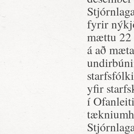
Stjórnlag
fyrir nýk
mættu 22 þ
á að mæt
undirbúni
starfsfólk
yfir starf
í Ofanleit
tækniumhv
Stjórnlag