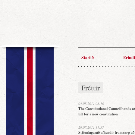
Starfið
Erindi
Fréttir
04.08.2011 08:10
The Constitutional Council hands ov
bill for a new constitution
29.07.2011 11:37
Stjórnlagaráð afhendir frumvarp að