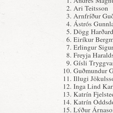
Andrés Magn
Ari Teitsson
Arnfríður Gu
Ástrós Gunnla
Dögg Harðard
Eiríkur Berg
Erlingur Sigu
Freyja Haralds
Gísli Tryggva
Guðmundur G
Illugi Jökulss
Inga Lind Karl
Katrín Fjelste
Katrín Oddsdó
Lýður Árnaso