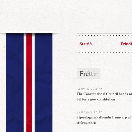
Starfið
Erindi
Fréttir
04.08.2011 08:10
The Constitutional Council hands ov
bill for a new constitution
29.07.2011 11:37
Stjórnlagaráð afhendir frumvarp að
stjórnarskrá