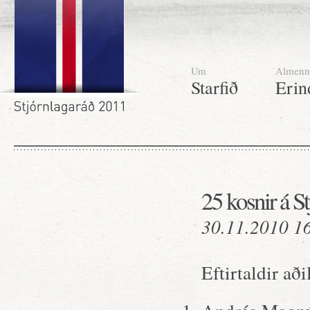
Um
Almenn
Starfið
Erin
25 kosnir á S
30.11.2010 1
Eftirtaldir að