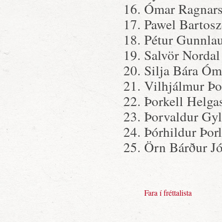
Ómar Ragnar
Pawel Bartos
Pétur Gunnla
Salvör Nordal
Silja Bára Óm
Vilhjálmur Þo
Þorkell Helga
Þorvaldur Gyl
Þórhildur Þorl
Örn Bárður J
Fara í fréttalista