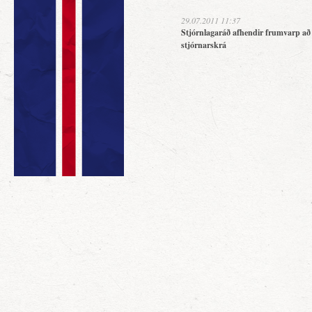
29.07.2011 11:37
Stjórnlagaráð afhendir frumvarp að
stjórnarskrá