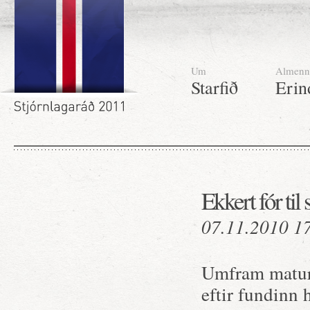
Um
Almenn
Starfið
Erin
Ekkert fór til s
07.11.2010 1
Umfram matur o
eftir fundinn 