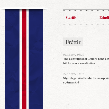
Starfið
Erindi
Fréttir
04.08.2011 08:10
The Constitutional Council hands ov
bill for a new constitution
29.07.2011 11:37
Stjórnlagaráð afhendir frumvarp að
stjórnarskrá