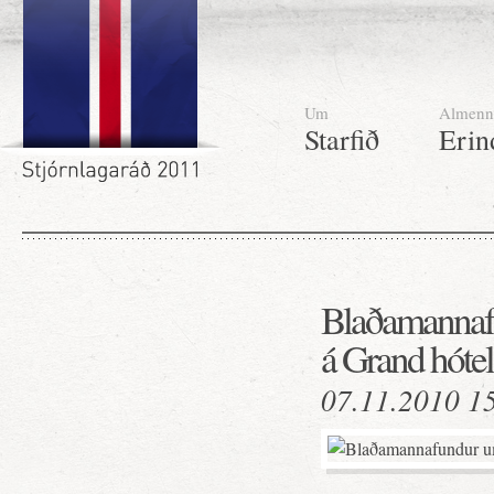
Um
Almenn
Starfið
Erin
Blaðamannafu
á Grand hótel
07.11.2010 1