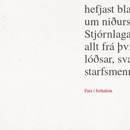
hefjast b
um niðurs
Stjórnlag
allt frá þ
lóðsar, sv
starfsmen
Fara í fréttalista