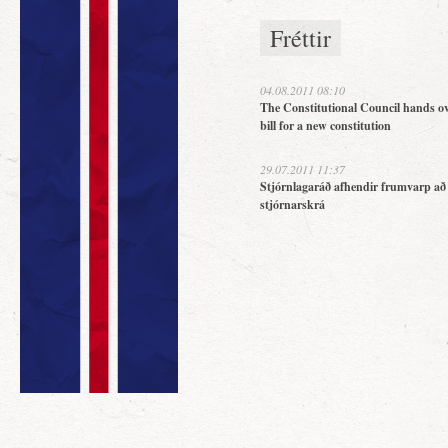
Fréttir
04.08.2011 08:10
The Constitutional Council hands ov
bill for a new constitution
29.07.2011 11:37
Stjórnlagaráð afhendir frumvarp að
stjórnarskrá