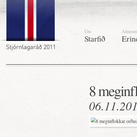
Um
Almenn
Starfið
Erin
8 meginfl
06.11.20