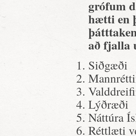
grófum d
hætti en 
þátttaken
að fjalla
Siðgæði
Mannrétti
Valddreif
Lýðræði
Náttúra Í
Réttlæti v