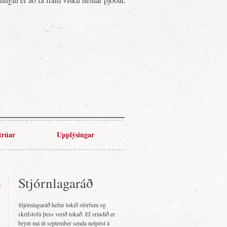
trúar
Upplýsingar
Stjórnlagaráð
Stjórnlagaráð hefur lokið störfum og
skrifstofu þess verið lokað. Ef erindið er
brýnt má út september senda netpóst á