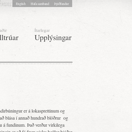
English
Hafa samband
Þjóðfundur
aðir
Ítarlegar
lltrúar
Upplýsingar
ndirbúningur er á lokasprettinum og
é að blása í annað hundrað blöðrur og
slu á fundinum. Það verður virkilega
gin er að fá fram visku heillar þjóðar.