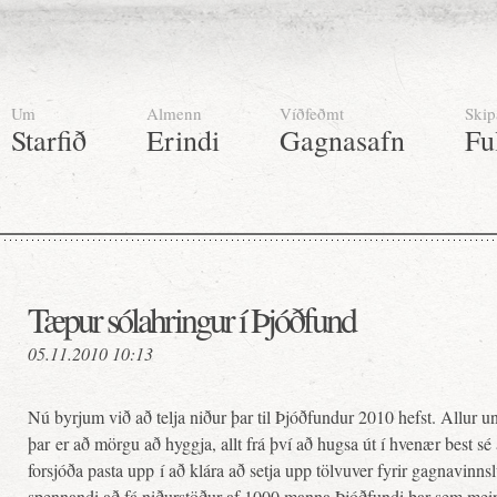
Um
Almenn
Víðfeðmt
Skip
Starfið
Erindi
Gagnasafn
Fu
Tæpur sólahringur í Þjóðfund
05.11.2010 10:13
Nú byrjum við að telja niður þar til Þjóðfundur 2010 hefst. Allur u
þar er að mörgu að hyggja, allt frá því að hugsa út í hvenær best s
forsjóða pasta upp í að klára að setja upp tölvuver fyrir gagnavinn
spennandi að fá niðurstöður af 1000 manna Þjóðfundi þar sem meinin