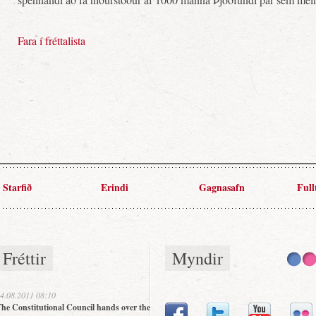
Fara í fréttalista
Starfið
Erindi
Gagnasafn
Full
Fréttir
Myndir
4.08.2011 08:10
he Constitutional Council hands over the