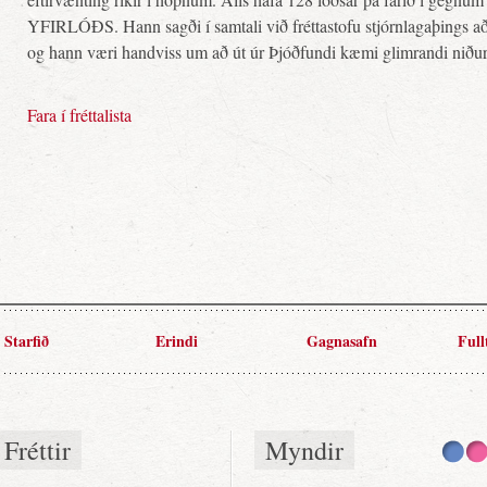
YFIRLÓÐS. Hann sagði í samtali við fréttastofu stjórnlagaþings a
og hann væri handviss um að út úr Þjóðfundi kæmi glimrandi niðurs
Fara í fréttalista
Starfið
Erindi
Gagnasafn
Full
Fréttir
Myndir