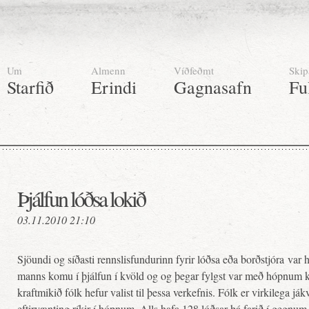
Um
Almenn
Víðfeðmt
Skip
Starfið
Erindi
Gagnasafn
Fu
Þjálfun lóðsa lokið
03.11.2010 21:10
Sjöundi og síðasti rennslisfundurinn fyrir lóðsa eða borðstjóra var 
manns komu í þjálfun í kvöld og og þegar fylgst var með hópnum ko
kraftmikið fólk hefur valist til þessa verkefnis. Fólk er virkilega j
eftirvænting ríkir í hópnum. Alls hafa 128 lóðsar þá farið í gegnum