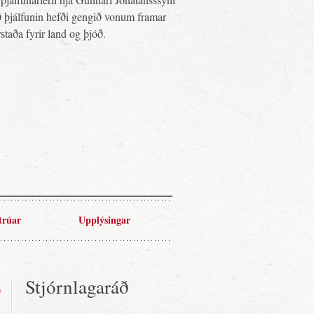
ð þjálfunin hefði gengið vonum framar
taða fyrir land og þjóð.
trúar
Upplýsingar
Stjórnlagaráð