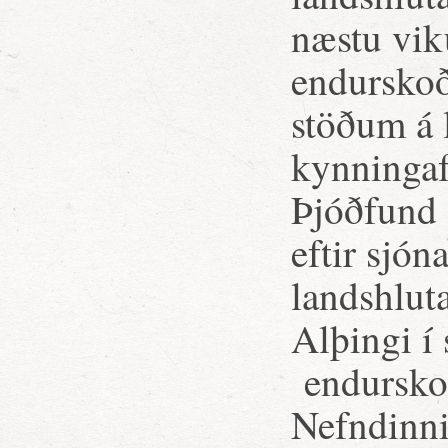
næstu vik
endurskoð
stöðum á 
kynningaf
Þjóðfund 
eftir sjó
landshlut
Alþingi í 
endurskoð
Nefndinni