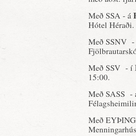
Með SSA - á
Hótel Héraði.
Með SSNV -
Fjölbrautarsk
Með SSV - í
15:00.
Með SASS -
Félagsheimili
Með EYÞING
Menningarhús