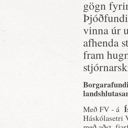
gögn fyrir
Þjóðfundi
vinna úr 
afhenda s
fram hugm
stjórnarsk
Borgarafundi
landshlutasa
Í
Með FV - á
Háskólasetri V
með aðst. fja