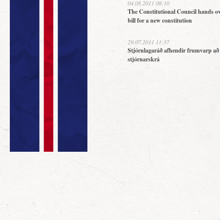
04.08.2011 08:10
The Constitutional Council hands ov
bill for a new constitution
29.07.2011 11:37
Stjórnlagaráð afhendir frumvarp að
stjórnarskrá