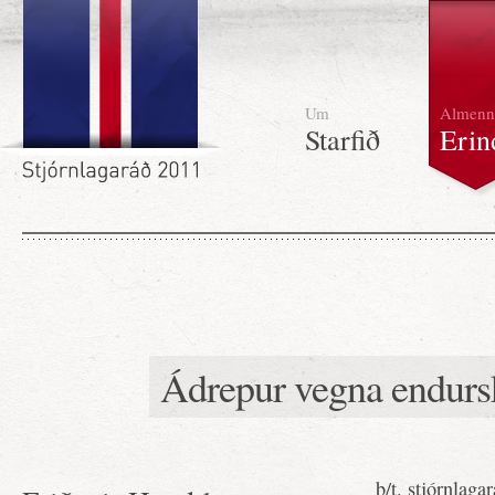
Um
Almenn
Starfið
Erin
Ádrepur vegna endursk
b/t. stjórnlagar