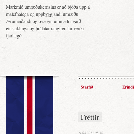
Markmið umræðukerfisins er að bjóða upp á
málefnalega og uppbyggjandi umræðu.
Ærumeiðandi og óvægin ummæli í garð
einstaklinga og þrálátar rangfærslur verða
fjarlægð.
Starfið
Erindi
Fréttir
04.08.2011 08:10