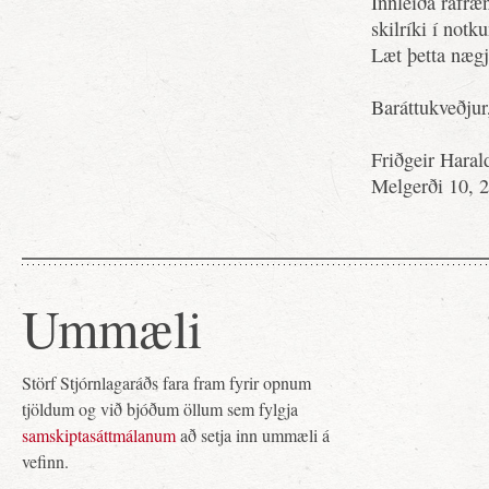
Innleiða rafr
skilríki í not
Læt þetta nægj
Baráttukveðjur
Friðgeir Haral
Melgerði 10, 
Ummæli
Störf Stjórnlagaráðs fara fram fyrir opnum
tjöldum og við bjóðum öllum sem fylgja
samskiptasáttmálanum
að setja inn ummæli á
vefinn.