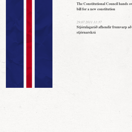
The Constitutional Council hands ov
bill for a new constitution
29.07.2011 11:37
Stjórnlagaráð afhendir frumvarp að
stjórnarskrá