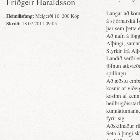
Friðgeir Haraldsson
Langar að kom
Heimilisfang:
Melgerði 10, 200 Kóp.
á stjórnarská Í
Skráð:
18.07.2011 09:05
þar sem þetta e
Að nafn á lög
Alþingi, saman
Styrkir frá Alþ
Landið verði e
jöfnun atkvæð
spillingu.
Að æðstu embæ
kosnir af viðe
kosinn af kenn
heilbrigðissta
kunnáttumannes
fyrir sig.
Aðskilnaður rík
Seta á þingi sk