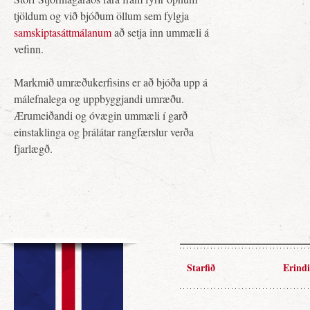
tjöldum og við bjóðum öllum sem fylgja
samskiptasáttmálanum
að setja inn ummæli á
vefinn.
Markmið umræðukerfisins er að bjóða upp á
málefnalega og uppbyggjandi umræðu.
Ærumeiðandi og óvægin ummæli í garð
einstaklinga og þrálátar rangfærslur verða
fjarlægð.
Starfið
Erindi