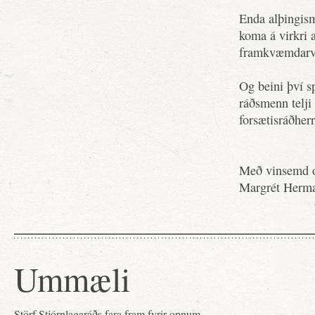
Enda alþingism
koma á virkri 
framkvæmdarva
Og beini því sp
ráðsmenn telji 
forsætisráðherr
Með vinsemd o
Margrét Herma
Ummæli
Störf Stjórnlagaráðs fara fram fyrir opnum