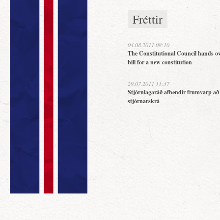
Fréttir
04.08.2011 08:10
The Constitutional Council hands ov
bill for a new constitution
29.07.2011 11:37
Stjórnlagaráð afhendir frumvarp að
stjórnarskrá