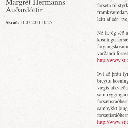
Margrét Hermanns
forseta til sty
Auðardóttir
framkvæmdarva
leitt af sér "tv
Skráð:
11.07.2011 10:25
Né fæ ég séð a
kosningu forsæ
forgangskosnin
varðandi forset
http://www.stjo
Því að þrátt fy
breyttu kosnin
vægis atkvæða,
samtryggingar
forsætisráðherr
samþykkt þings
forsætisráðherr
http://www.stjo