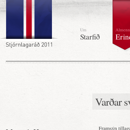
Um
Almenn
Starfið
Erin
Varðar s
Framsýn tilla