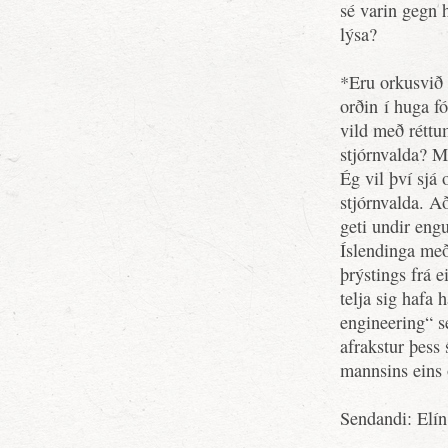
sé varin gegn 
lýsa?
*Eru orkusvið 
orðin í huga f
vild með rétt
stjórnvalda? M
Ég vil því sjá
stjórnvalda. A
geti undir en
Íslendinga me
þrýstings frá 
telja sig hafa
engineering“ s
afrakstur þess 
mannsins eins 
Sendandi: Elí