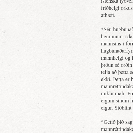
íslenska lýðve
friðhelgi orku
athæfi.
*Séu hugbúnað
heiminum í dag
mannsins í for
hugbúnaðarfyri
mannhelgi og f
þróun sé orðin
telja að þetta 
ekki. Þetta er 
mannréttindakaf
miklu máli. Fó
eigum sínum hl
eigur. Siðblint
*Getið þið sag
mannréttindak