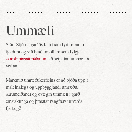
Ummæli
Störf Stjórnlagaráðs fara fram fyrir opnum
tjöldum og við bjóðum öllum sem fylgja
samskiptasáttmálanum
að setja inn ummæli á
vefinn.
Markmið umræðukerfisins er að bjóða upp á
málefnalega og uppbyggjandi umræðu.
Ærumeiðandi og óvægin ummæli í garð
einstaklinga og þrálátar rangfærslur verða
fjarlægð.