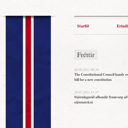
Starfið
Erindi
Fréttir
04.08.2011 08:10
The Constitutional Council hands ov
bill for a new constitution
29.07.2011 11:37
Stjórnlagaráð afhendir frumvarp að
stjórnarskrá