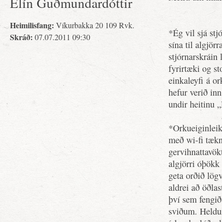
Elín Guðmundardóttir
Heimilisfang:
Víkurbakka 20 109 Rvk.
*Ég vil sjá stj
Skráð:
07.07.2011 09:30
sína til algjör
stjórnarskráin 
fyrirtæki og st
einkaleyfi á
or
hefur verið in
undir heitinu 
*Orkueiginleika
með wi-fi tækn
gervihnattavök
algjörri óþökk
geta orðið lög
aldrei að öðlas
því sem fengið
sviðum. Heldur