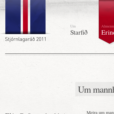
Um
Almenn
Starfið
Erin
Um mannhe
Meira um mann