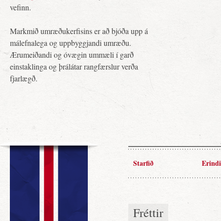
vefinn.
Markmið umræðukerfisins er að bjóða upp á
málefnalega og uppbyggjandi umræðu.
Ærumeiðandi og óvægin ummæli í garð
einstaklinga og þrálátar rangfærslur verða
fjarlægð.
Starfið
Erindi
Fréttir