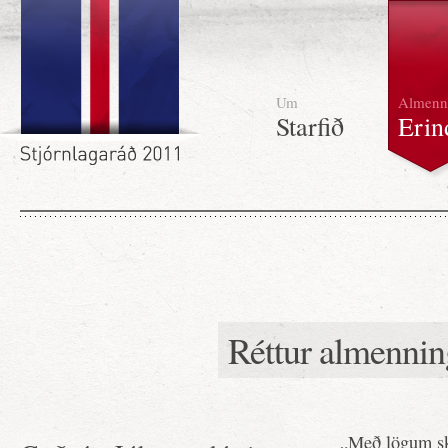
Um
Almenn
Starfið
Erin
Réttur almenning
„Með lögum ska