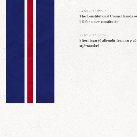
04.08.2011 08:10
The Constitutional Council hands ov
bill for a new constitution
29.07.2011 11:37
Stjórnlagaráð afhendir frumvarp að
stjórnarskrá