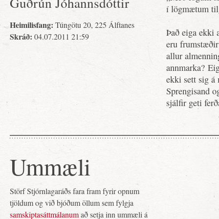
Guðrún Jóhannsdóttir
í lögmætum til
Heimilisfang:
Túngötu 20, 225 Álftanes
Það eiga ekki 
Skráð:
04.07.2011 21:59
eru frumstæðir 
allur almenning
annmarka? Eige
ekki sett sig á
Sprengisand og
sjálfir geti fe
Ummæli
Störf Stjórnlagaráðs fara fram fyrir opnum
tjöldum og við bjóðum öllum sem fylgja
samskiptasáttmálanum
að setja inn ummæli á