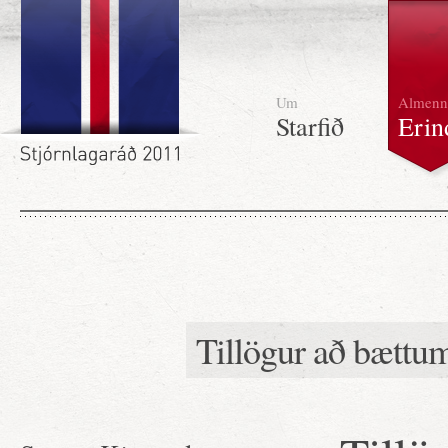
Um
Almenn
Starfið
Erin
Tillögur að bættum