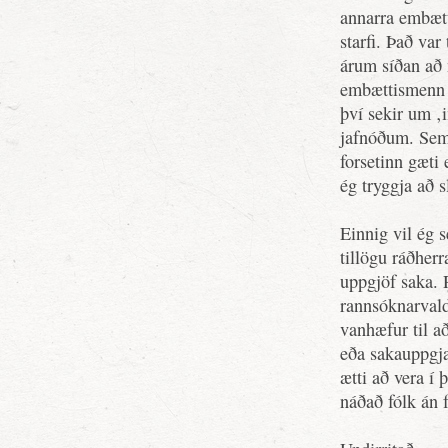
annarra embætt
starfi. Það var
árum síðan að 
embættismenn n
því sekir um ‚
jafnóðum. Sem 
forsetinn gæti 
ég tryggja að s
Einnig vil ég 
tillögu ráðher
uppgjöf saka.
rannsóknarvald
vanhæfur til að
eða sakauppgjaf
ætti að vera í 
náðað fólk án 