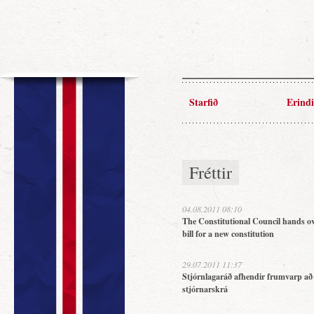
Starfið
Erindi
Fréttir
04.08.2011 08:10
The Constitutional Council hands ov
bill for a new constitution
29.07.2011 11:37
Stjórnlagaráð afhendir frumvarp að
stjórnarskrá