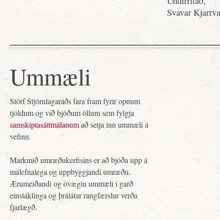
Undirritað,
Svavar Kjarrva
Ummæli
Störf Stjórnlagaráðs fara fram fyrir opnum
tjöldum og við bjóðum öllum sem fylgja
samskiptasáttmálanum
að setja inn ummæli á
vefinn.
Markmið umræðukerfisins er að bjóða upp á
málefnalega og uppbyggjandi umræðu.
Ærumeiðandi og óvægin ummæli í garð
einstaklinga og þrálátar rangfærslur verða
fjarlægð.