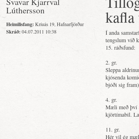
Tillö
Svavar Kjarrval
Lúthersson
kafla
Heimilisfang:
Kríuás 19, Hafnarfjörður
Skráð:
04.07.2011 10:38
Í anda samstarf
tengslum við k
15. ráðsfund:
2. gr.
Sleppa aldrinu
kjósenda komið
bjóði sig fram)
4. gr.
Mæli með því a
kjörtímabil. La
11. gr.
Hér vil ég mæl