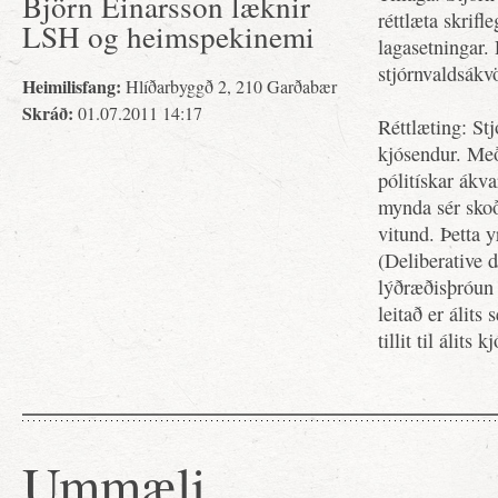
Björn Einarsson læknir
réttlæta skrif
LSH og heimspekinemi
lagasetningar. 
stjórnvaldsák
Heimilisfang:
Hlíðarbyggð 2, 210 Garðabær
Skráð:
01.07.2011 14:17
Réttlæting: St
kjósendur. Með 
pólitískar ákv
mynda sér skoð
vitund. Þetta y
(Deliberative 
lýðræðisþróun 
leitað er álit
tillit til álit
Ummæli