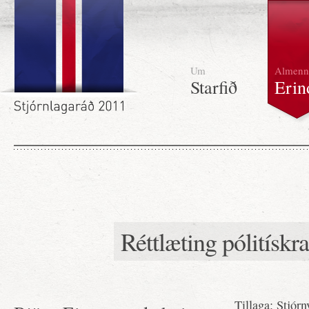
Um
Almenn
Starfið
Erin
Réttlæting pólitísk
Tillaga: Stjór