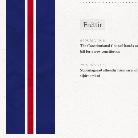
Fréttir
04.08.2011 08:10
The Constitutional Council hands ov
bill for a new constitution
29.07.2011 11:37
Stjórnlagaráð afhendir frumvarp að
stjórnarskrá