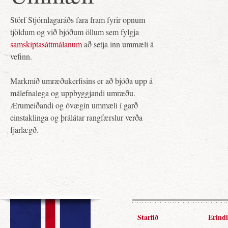
Störf Stjórnlagaráðs fara fram fyrir opnum
tjöldum og við bjóðum öllum sem fylgja
samskiptasáttmálanum
að setja inn ummæli á
vefinn.
Markmið umræðukerfisins er að bjóða upp á
málefnalega og uppbyggjandi umræðu.
Ærumeiðandi og óvægin ummæli í garð
einstaklinga og þrálátar rangfærslur verða
fjarlægð.
Starfið
Erindi