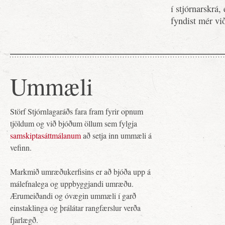
í stjórnarskrá,
fyndist mér vi
Ummæli
Störf Stjórnlagaráðs fara fram fyrir opnum
tjöldum og við bjóðum öllum sem fylgja
samskiptasáttmálanum
að setja inn ummæli á
vefinn.
Markmið umræðukerfisins er að bjóða upp á
málefnalega og uppbyggjandi umræðu.
Ærumeiðandi og óvægin ummæli í garð
einstaklinga og þrálátar rangfærslur verða
fjarlægð.