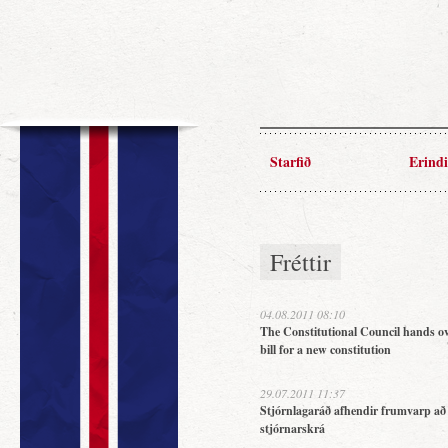
Starfið
Erindi
Fréttir
04.08.2011 08:10
The Constitutional Council hands ov
bill for a new constitution
29.07.2011 11:37
Stjórnlagaráð afhendir frumvarp að
stjórnarskrá