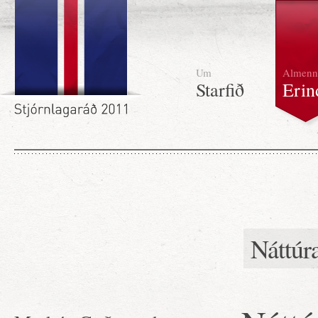
Um
Almenn
Starfið
Erin
Náttúr