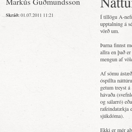
Náttú
Markús Guðmundsson
Skráð:
01.07.2011 11:21
Í tillögu A-nef
upptalning á s
vörð um.
Þarna finnst mé
allra en það e
mengun af völ
Af sömu ástæðu
óspillta náttúr
getum treyst á
hávaða (svefnl
og sálarró) eð
rafeindatækja 
sjúkdóma).
Ekki er mér al