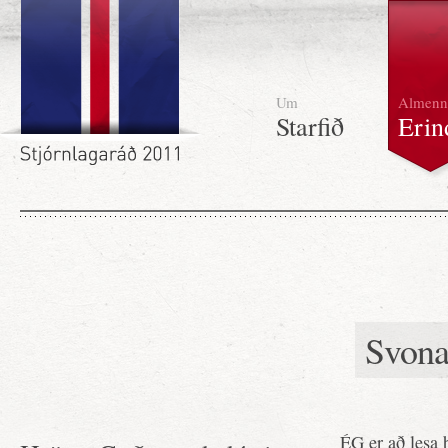
Um
Almenn
Starfið
Erin
Svona
ÉG er að lesa