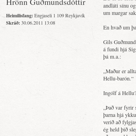
Hrönn Guðmundsdóttir
andláti sínu o
um margar saki
Heimilisfang:
Engjaseli 1 109 Reykjavík
Skráð:
30.06.2011 13:08
En hvað um þa
Gils Guðmunds
á fundi hjá Sig
þá m.a.:
„Maður er allta
Hellu-barón.“
Ingólf á Hellu
„Það var fyrir
þarna hjá ykku
verið að fylgja
ég held þið sl