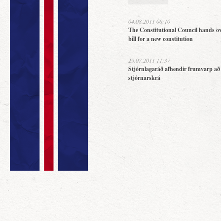
04.08.2011 08:10
The Constitutional Council hands ov
bill for a new constitution
29.07.2011 11:37
Stjórnlagaráð afhendir frumvarp að
stjórnarskrá