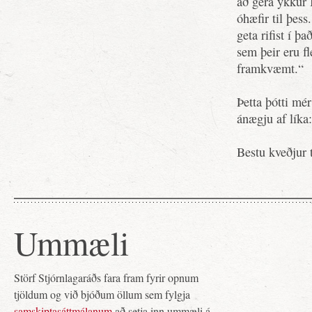
að gera ykkur 
óhæfir til þes
geta rifist í þ
sem þeir eru fl
framkvæmt.“
Þetta þótti mé
ánægju af líka:
Bestu kveðjur 
Ummæli
Störf Stjórnlagaráðs fara fram fyrir opnum
tjöldum og við bjóðum öllum sem fylgja
samskiptasáttmálanum
að setja inn ummæli á