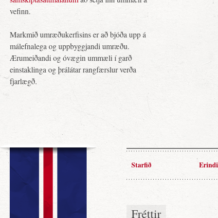
vefinn.
Markmið umræðukerfisins er að bjóða upp á
málefnalega og uppbyggjandi umræðu.
Ærumeiðandi og óvægin ummæli í garð
einstaklinga og þrálátar rangfærslur verða
fjarlægð.
Starfið
Erindi
Fréttir