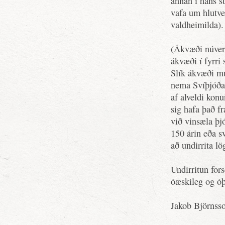
annan í hans st
vafa um hlutve
valdheimilda).
(Ákvæði núvera
ákvæði í fyrri 
Slík ákvæði mu
nema Svíþjóðar
af alveldi kon
sig hafa það fr
við vinsæla þj
150 árin eða s
að undirrita l
Undirritun for
óæskileg og ó
Jakob Björnss