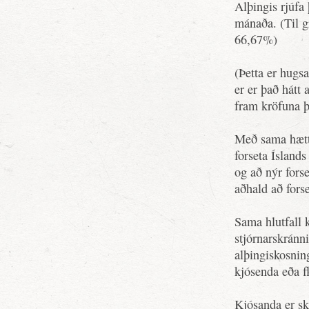
Alþingis rjúfa 
mánaða. (Til g
66,67%)
(Þetta er hugs
er er það hátt
fram kröfuna þ
Með sama hætti
forseta Íslands
og að nýr fors
aðhald að forse
Sama hlutfall k
stjórnarskránn
alþingiskosnin
kjósenda eða f
Kjósanda er sk