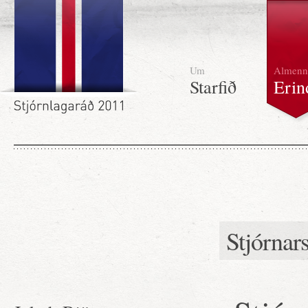
Um
Almenn
Starfið
Erin
Stjórnar