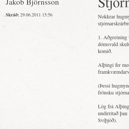
Stjór
Jakob Björnsson
Skráð:
29.06.2011 15:56
Nokkrar hugmy
stjórnarskrárbr
1. Aðgreining
dómsvald skulu
komið.
Alþingi fer me
framkvæmdarva
(Þessi hugmynd
frönsku stjórn
Lög frá Alþingi
undirritað þau
Svíþjóð).