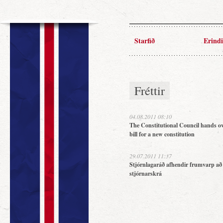
Starfið
Erindi
Fréttir
04.08.2011 08:10
The Constitutional Council hands ov
bill for a new constitution
29.07.2011 11:37
Stjórnlagaráð afhendir frumvarp að
stjórnarskrá