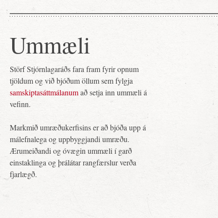
Ummæli
Störf Stjórnlagaráðs fara fram fyrir opnum
tjöldum og við bjóðum öllum sem fylgja
samskiptasáttmálanum
að setja inn ummæli á
vefinn.
Markmið umræðukerfisins er að bjóða upp á
málefnalega og uppbyggjandi umræðu.
Ærumeiðandi og óvægin ummæli í garð
einstaklinga og þrálátar rangfærslur verða
fjarlægð.