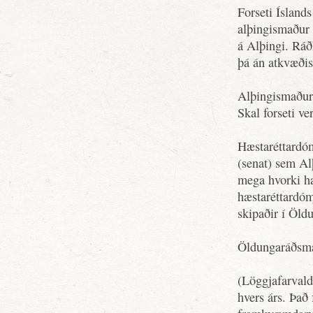
Forseti Íslands
alþingismaður 
á Alþingi. Ráðh
þá án atkvæðisr
Alþingismaður 
Skal forseti v
Hæstaréttardóm
(senat) sem Al
mega hvorki ha
hæstaréttardóm
skipaðir í Öld
Öldungaráðsma
(Löggjafarvald 
hvers árs. Það 