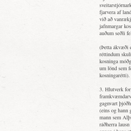
sveitarstjórnar
fjarvera af la
við að vanrækj
jafnmargar kos
auðum seðli fel
(Þetta ákvæði 
réttindum skuli
kosninga móðg
um lönd sem fó
kosningarétti).
3. Hlutverk for
framkvæmdarva
gagnvart þjóðh
(eins og hann 
mann sem Alþin
ráðherra lausn