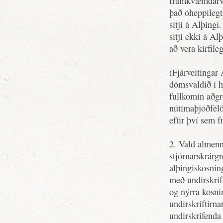
framkvæmdarval
það óheppilegt
sitji á Alþingi
sitji ekki á A
að vera kirfile
(Fjárveitingar 
dómsvaldið í h
fullkomin aðgr
nútímaþjóðfélö
eftir því sem f
2. Vald almen
stjórnarskrárgre
alþingiskosnin
með undirskrif
og nýrra kosnin
undirskriftirna
undirskrifenda 