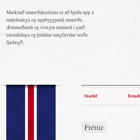
Markmið umræðukerfisins er að bjóða upp á
málefnalega og uppbyggjandi umræðu.
Ærumeiðandi og óvægin ummæli í garð
einstaklinga og þrálátar rangfærslur verða
fjarlægð.
Starfið
Erindi
Fréttir