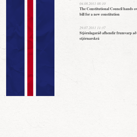
04.08.2011 08:10
The Constitutional Council hands ov
bill for a new constitution
29.07.2011 11:37
Stjórnlagaráð afhendir frumvarp að
stjórnarskrá