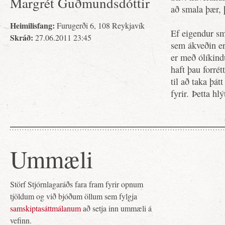
Margrét Guðmundsdóttir
að smala þær, þ
Heimilisfang:
Furugerði 6, 108 Reykjavík
Ef eigendur sm
Skráð:
27.06.2011 23:45
sem ákveðin er
er með ólíkind
haft þau forrét
til að taka þátt
fyrir. Þetta hl
Ummæli
Störf Stjórnlagaráðs fara fram fyrir opnum
tjöldum og við bjóðum öllum sem fylgja
samskiptasáttmálanum
að setja inn ummæli á
vefinn.