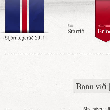
Um
Almenn
Starfið
Erin
Bann við 
Skv. núverandi