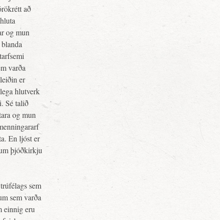
órökrétt að
 hluta
rar og mun
g blanda
tarfsemi
sem varða
leiðin er
lega hlutverk
. Sé talið
ttara og mun
 menningararf
a. En ljóst er
 um þjóðkirkju
 trúfélags sem
álum sem varða
 einnig eru