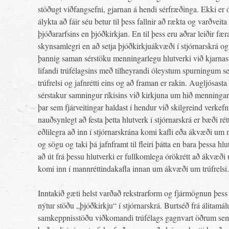
stöðugt viðfangsefni, gjarnan á hendi sérfræðinga. Ekki er 
álykta að fáir séu betur til þess fallnir að rækta og varðveita
þjóðararfsins en þjóðkirkjan. En til þess eru aðrar leiðir fæ
skynsamlegri en að setja þjóðkirkjuákvæði í stjórnarskrá o
þannig saman sérstöku menningarlegu hlutverki við kjarnas
lifandi trúfélagsins með tilheyrandi óleystum spurningum 
trúfrelsi og jafnrétti eins og að framan er rakin. Augljósasta 
sérstakur samningur ríkisins við kirkjuna um hið menningar
þar sem fjárveitingar haldast í hendur við skilgreind verkefni
nauðsynlegt að festa þetta hlutverk í stjórnarskrá er bæði ré
eðlilegra að inn í stjórnarskrána komi kafli eða ákvæði um
og sögu og taki þá jafnframt til fleiri þátta en bara þessa hlut
að út frá þessu hlutverki er fullkomlega órökrétt að ákvæði
komi inn í mannréttindakafla innan um ákvæði um trúfrelsi.
Inntakið gæti helst varðað rekstrarform og fjármögnun þess
nýtur stöðu „þjóðkirkju“ í stjórnarskrá. Burtséð frá álitam
samkeppnisstöðu viðkomandi trúfélags gagnvart öðrum sem