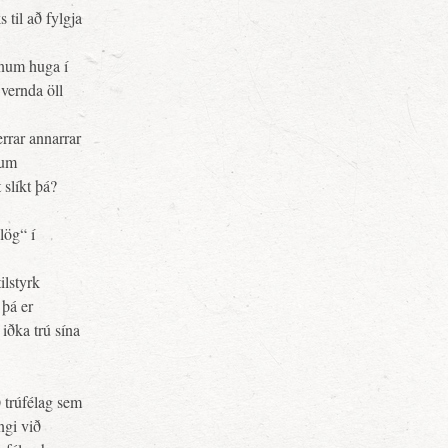
s til að fylgja
ínum huga í
 vernda öll
rrar annarrar
 um
 slíkt þá?
lög“ í
ilstyrk
 þá er
 iðka trú sína
ð trúfélag sem
ngi við