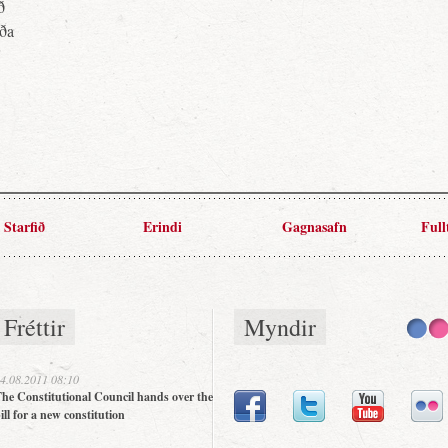
ð
rða
Starfið
Erindi
Gagnasafn
Full
Fréttir
Myndir
4.08.2011 08:10
he Constitutional Council hands over the
ill for a new constitution