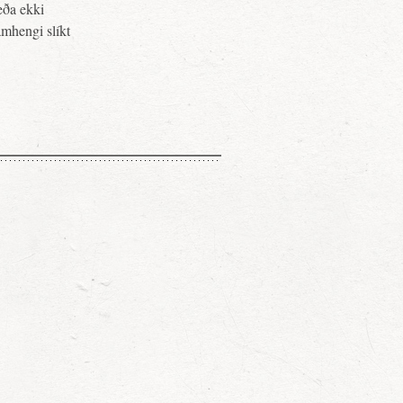
eða ekki
amhengi slíkt