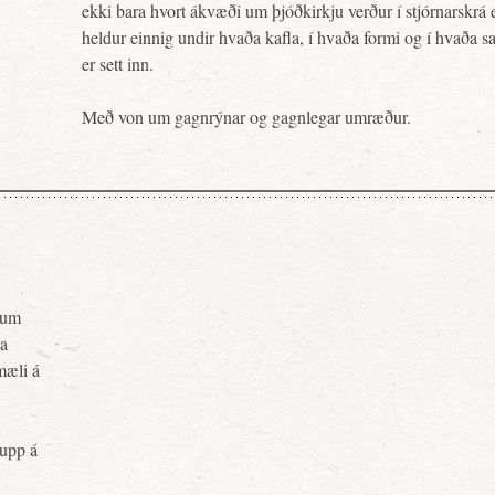
ekki bara hvort ákvæði um þjóðkirkju verður í stjórnarskrá 
heldur einnig undir hvaða kafla, í hvaða formi og í hvaða s
er sett inn.
Með von um gagnrýnar og gagnlegar umræður.
pnum
ja
mæli á
upp á