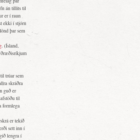
mfélag þar
 án tillits til
ur er í raun
 ekki í stjórn
r lönd þar sem
g
. (Ísland,
ýðræðisríkjum
til trúar sem
allra skráðra
nn guð er
afstöðu til
fa formlega
skrá er tekið
ði sett inn í
ið lengra í