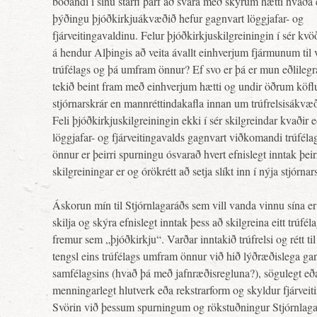
boðandi í sínu starfi þarf að svara með skýrum hætti hvaða 
þýðingu þjóðkirkjuákvæðið hefur gagnvart löggjafar- og
fjárveitingavaldinu. Felur þjóðkirkjuskilgreiningin í sér kv
á hendur Alþingis að veita ávallt einhverjum fjármunum ti
trúfélags og þá umfram önnur? Ef svo er þá er mun eðlilegra
tekið beint fram með einhverjum hætti og undir öðrum köf
stjórnarskrár en mannréttindakafla innan um trúfrelsisákvæð
Feli þjóðkirkjuskilgreiningin ekki í sér skilgreindar kvaðir 
löggjafar- og fjárveitingavalds gagnvart viðkomandi trúféla
önnur er þeirri spurningu ósvarað hvert efnislegt inntak þeir
skilgreiningar er og órökrétt að setja slíkt inn í nýja stjórnar
Áskorun mín til Stjórnlagaráðs sem vill vanda vinnu sína er
skilja og skýra efnislegt inntak þess að skilgreina eitt trúfé
fremur sem „þjóðkirkju“. Varðar inntakið trúfrelsi og rétt til
tengsl eins trúfélags umfram önnur við hið lýðræðislega ga
samfélagsins (hvað þá með jafnræðisregluna?), sögulegt eð
menningarlegt hlutverk eða rekstrarform og skyldur fjárveit
Svörin við þessum spurningum og rökstuðningur Stjórnlag