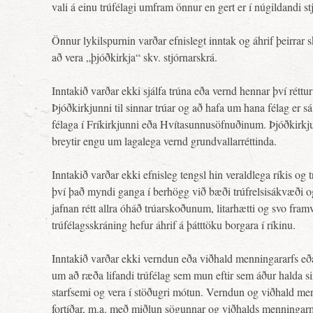
vali á einu trúfélagi umfram önnur en gert er í núgildandi st
Önnur lykilspurnin varðar efnislegt inntak og áhrif þeirrar s
að vera „þjóðkirkja“ skv. stjórnarskrá.
Inntakið varðar ekki sjálfa trúna eða vernd hennar því réttur
Þjóðkirkjunni til sinnar trúar og að hafa um hana félag er sá
félaga í Fríkirkjunni eða Hvítasunnusöfnuðinum. Þjóðkirkj
breytir engu um lagalega vernd grundvallarréttinda.
Inntakið varðar ekki efnisleg tengsl hin veraldlega ríkis og t
því það myndi ganga í berhögg við bæði trúfrelsisákvæði 
jafnan rétt allra óháð trúarskoðunum, litarhætti og svo fram
trúfélagsskráning hefur áhrif á þátttöku borgara í ríkinu.
Inntakið varðar ekki verndun eða viðhald menningararfs e
um að ræða lifandi trúfélag sem mun eftir sem áður halda s
starfsemi og vera í stöðugri mótun. Verndun og viðhald me
fortíðar, m.a. með miðlun sögunnar og viðhalds menningarm