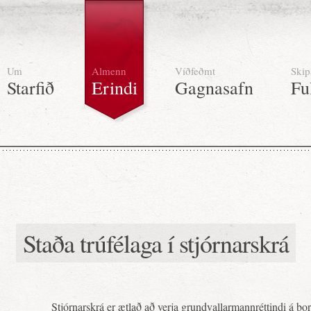
Um
Almenn
Víðfeðmt
Skip
Starfið
Erindi
Gagnasafn
Fu
Staða trúfélaga í stjórnarskrá
Stjórnarskrá er ætlað að verja grundvallarmannréttindi á bo