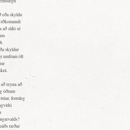
efnislegu
öð eða skyldu
l viðkomandi
 að slíkt sé
lum
i.
eða skyldur
gi umfram öll
rar
skrá.
 að reyna að
lag öðrum
 trúar, formleg
ngvirki
a
ingarvalds?
aráðs ræður