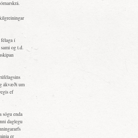
jórnarskrá.
kilgreiningar
 félaga í
 sami og t.d.
uskipan
rúfélagsins
og ákvæði um
vegis ef
ða sögu enda
inni daglegu
nningararfs
inja er