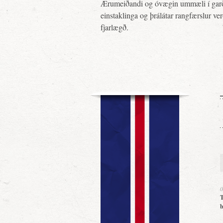
Ærumeiðandi og óvægin ummæli í gar
einstaklinga og þrálátar rangfærslur ve
fjarlægð.
0
T
b