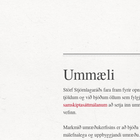
Ummæli
Störf Stjórnlagaráðs fara fram fyrir o
tjöldum og við bjóðum öllum sem fylg
samskiptasáttmálanum
að setja inn um
vefinn.
Markmið umræðukerfisins er að bjóða 
málefnalega og uppbyggjandi umræðu.