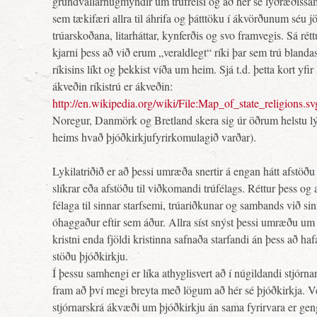
grundvallarhugmyndir um trúfrelsi og að hér sé lýðræðissa
sem tækifæri allra til áhrifa og þátttöku í ákvörðunum séu jöfn
trúarskoðana, litarháttar, kynferðis og svo framvegis. Sá rétt
kjarni þess að við erum „veraldlegt“ ríki þar sem trú blandast
ríkisins líkt og þekkist víða um heim. Sjá t.d. þetta kort yfi
ákveðin ríkistrú er ákveðin:
http://en.wikipedia.org/wiki/File:Map_of_state_religions.sv
Noregur, Danmörk og Bretland skera sig úr öðrum helstu l
heims hvað þjóðkirkjufyrirkomulagið varðar).
Lykilatriðið er að þessi umræða snertir á engan hátt afstöðu 
slíkrar eða afstöðu til viðkomandi trúfélags. Réttur þess og 
félaga til sinnar starfsemi, trúariðkunar og sambands við si
óhaggaður eftir sem áður. Allra síst snýst þessi umræðu um 
kristni enda fjöldi kristinna safnaða starfandi án þess að ha
stöðu þjóðkirkju.
Í þessu samhengi er líka athyglisvert að í núgildandi stjórnar
fram að því megi breyta með lögum að hér sé þjóðkirkja. Ver
stjórnarskrá ákvæði um þjóðkirkju án sama fyrirvara er geng