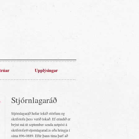
trúar
Upplýsingar
Stjórnlagaráð
Stjórnlagaráð hefur lokið störfum og
skrifstofu þess verið lokað. Ef erindið er
brýnt má út september senda netpóst á
skrifstofa@stjornlagarad.is eða hringja í
síma 896-0889. Eftir þann tíma þarf að