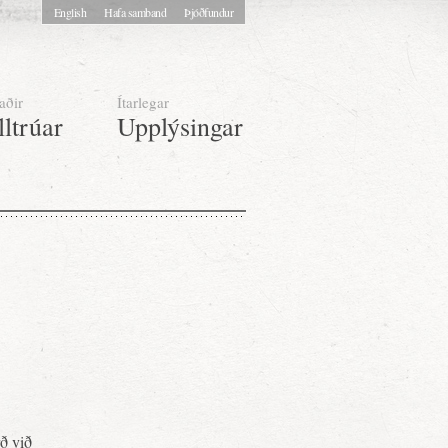
English
Hafa samband
Þjóðfundur
aðir
Ítarlegar
lltrúar
Upplýsingar
rð við