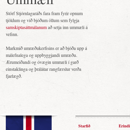
Störf Stjórnlagaráðs fara fram fyrir opnum
tjöldum og við bjóðum öllum sem fylgja
samskiptasáttmálanum
að setja inn ummæli á
vefinn.
Markmið umræðukerfisins er að bjóða upp á
málefnalega og uppbyggjandi umræðu.
Ærumeiðandi og óvægin ummæli í garð
einstaklinga og þrálátar rangfærslur verða
fjarlægð.
Starfið
Erindi