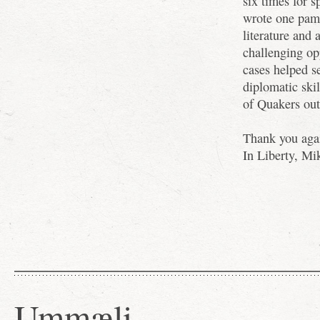
six times for 
wrote one pamp
literature and
challenging op
cases helped se
diplomatic ski
of Quakers out
Thank you agai
In Liberty, Mi
Ummæli