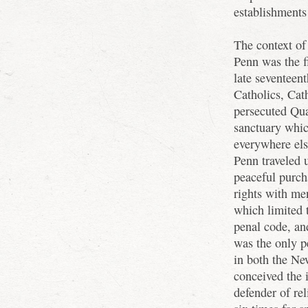
establishments
The context of
Penn was the f
late seventeen
Catholics, Cat
persecuted Qu
sanctuary whic
everywhere else
Penn traveled 
peaceful purch
rights with me
which limited 
penal code, an
was the only p
in both the N
conceived the 
defender of re