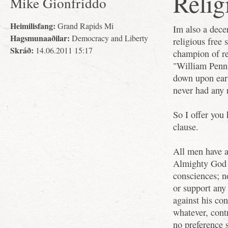
Relig
Mike Gionfriddo
Heimilisfang:
Grand Rapids Mi
Im also a dece
Hagsmunaaðilar:
Democracy and Liberty
religious free 
Skráð:
14.06.2011 15:17
champion of rel
"William Penn 
down upon eart
never had any r
So I offer you
clause.
All men have a
Almighty God a
consciences; n
or support any
against his co
whatever, contr
no preference s