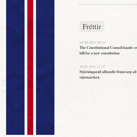
Fréttir
04.08.2011 08:10
The Constitutional Council hands ov
bill for a new constitution
29.07.2011 11:37
Stjórnlagaráð afhendir frumvarp að
stjórnarskrá