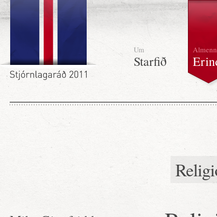
Um
Almenn
Starfið
Erin
Relig