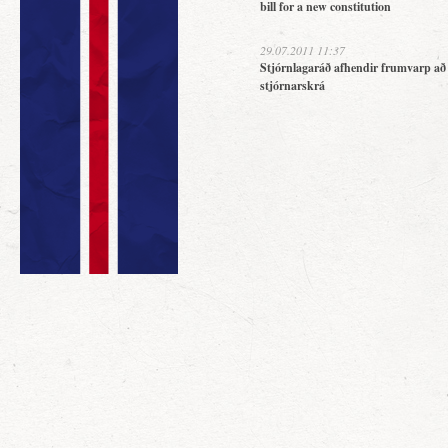
bill for a new constitution
29.07.2011 11:37
Stjórnlagaráð afhendir frumvarp að
stjórnarskrá