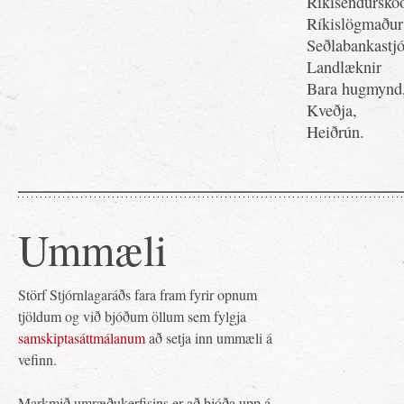
Ríkisendurskoð
Ríkislögmaður 
Seðlabankastjó
Landlæknir
Bara hugmynd
Kveðja,
Heiðrún.
Ummæli
Störf Stjórnlagaráðs fara fram fyrir opnum
tjöldum og við bjóðum öllum sem fylgja
samskiptasáttmálanum
að setja inn ummæli á
vefinn.
Markmið umræðukerfisins er að bjóða upp á