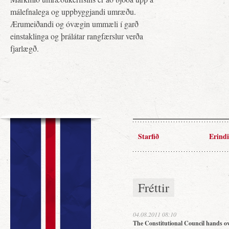
málefnalega og uppbyggjandi umræðu.
Ærumeiðandi og óvægin ummæli í garð
einstaklinga og þrálátar rangfærslur verða
fjarlægð.
Starfið
Erindi
Fréttir
04.08.2011 08:10
The Constitutional Council hands ov