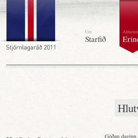
Um
Almenn
Starfið
Erin
Hlut
Góðan daginn.