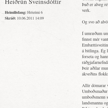
Heiðrún Sveinsdóttir
Það er alveg ré
verk.
Heimilisfang:
Hrísrimi 6
Skráð:
10.06.2011 14:09
Og svo að alvö
Í umræðum um 
finnst mér van
Embættisveiting
á bitlinga. Ég 
forseta og han
ráðgjafarnefnda
Þeir aðilar mun
ákveðins flokk
Allir dómarar 
Umboðsmaður Al
umboðsmenn se
landsmanna og 