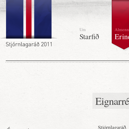
Um
Almenn
Starfið
Erin
Eignarré
Stjórnlagaráð.