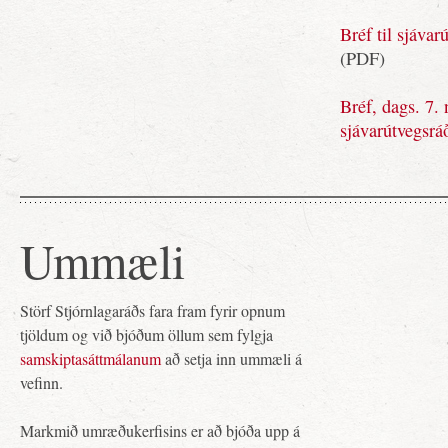
Bréf til sjáva
(PDF)
Bréf, dags. 7.
sjávarútvegsr
Ummæli
Störf Stjórnlagaráðs fara fram fyrir opnum
tjöldum og við bjóðum öllum sem fylgja
samskiptasáttmálanum
að setja inn ummæli á
vefinn.
Markmið umræðukerfisins er að bjóða upp á