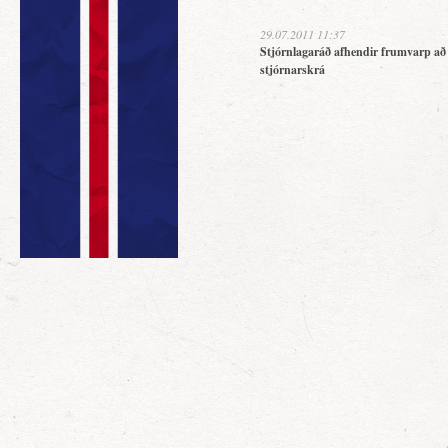
29.07.2011 11:37
Stjórnlagaráð afhendir frumvarp að
stjórnarskrá