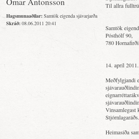
Ómar Antonsson
Til allra fulltr
Hagsmunaaðilar:
Samtök eigenda sjávarjarða
Skráð:
08.06.2011 20:41
Samtök eigenda
Pósthólf 90,
780 Hornafirði
14. apríl 2011.
Meðfylgjandi e
sjávarauðlindi
eignarréttarák
sjávarauðlindinn
Vinsamlegast k
Stjórnlagaráðs
Heimasíða sam