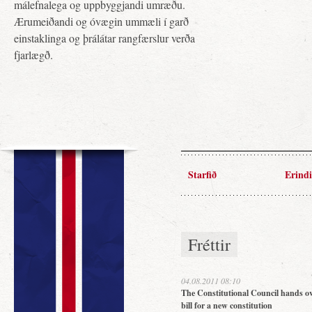
málefnalega og uppbyggjandi umræðu.
Ærumeiðandi og óvægin ummæli í garð
einstaklinga og þrálátar rangfærslur verða
fjarlægð.
Starfið
Erindi
Fréttir
04.08.2011 08:10
The Constitutional Council hands ov
bill for a new constitution