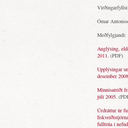
Virðingarfyllst
Ómar Antonsso
Meðfylgjandi:
Auglýsing, eld
2011.
(PDF)
Upplýsingar um
desember 2008
Minnisatriði f
júlí 2005.
(PD
Úrdráttur úr f
fiskveiðistjórn
fulltrúa í nefn