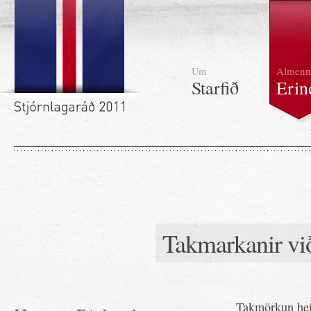
Um
Almenn
Starfið
Erin
Takmarkanir við
Takmörkun hei