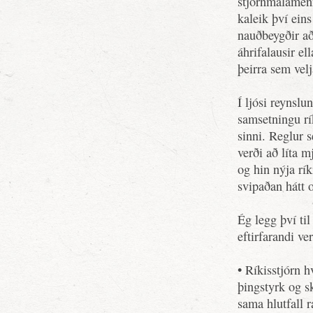
stjórnmálamenn
kaleik því eins
nauðbeygðir að
áhrifalausir el
þeirra sem velj
Í ljósi reynslu
samsetningu rík
sinni. Reglur 
verði að líta 
og hin nýja rík
svipaðan hátt o
Ég legg því til
eftirfarandi ve
• Ríkisstjórn h
þingstyrk og sk
sama hlutfall 