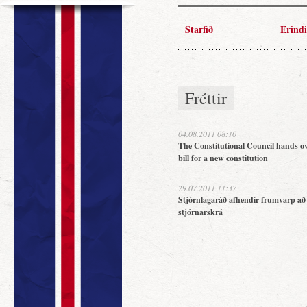
Starfið
Erindi
Fréttir
04.08.2011 08:10
The Constitutional Council hands ov
bill for a new constitution
29.07.2011 11:37
Stjórnlagaráð afhendir frumvarp að
stjórnarskrá