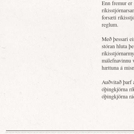
Enn fremur er s
ríkisstjórnarsa
forsæti ríkisst
reglum.
Með þessari ei
stóran hluta þ
ríkisstjórnarm
málefnavinnu 
hættuna á misn
Auðvitað þarf 
óþingkjörna rí
óþingkjörna rá