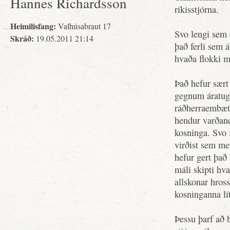
Hannes Richardsson
ríkisstjórna.
Heimilisfang:
Valhúsabraut 17
Svo lengi sem
Skráð:
19.05.2011 21:14
það ferli sem á
hvaða flokki me
Það hefur sært
gegnum áratug
ráðherraembætt
hendur varðand
kosninga. Svo 
virðist sem men
hefur gert það 
máli skipti hva
allskonar hros
kosninganna lít
Þessu þarf að 