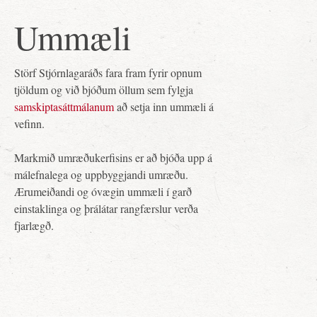
Ummæli
Störf Stjórnlagaráðs fara fram fyrir opnum
tjöldum og við bjóðum öllum sem fylgja
samskiptasáttmálanum
að setja inn ummæli á
vefinn.
Markmið umræðukerfisins er að bjóða upp á
málefnalega og uppbyggjandi umræðu.
Ærumeiðandi og óvægin ummæli í garð
einstaklinga og þrálátar rangfærslur verða
fjarlægð.