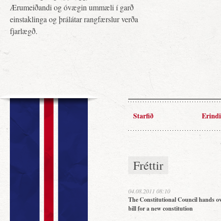
Ærumeiðandi og óvægin ummæli í garð
einstaklinga og þrálátar rangfærslur verða
fjarlægð.
Starfið
Erindi
Fréttir
04.08.2011 08:10
The Constitutional Council hands ov
bill for a new constitution