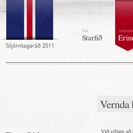
Um
Almenn
Starfið
Erin
Vernda k
Við viljum að 