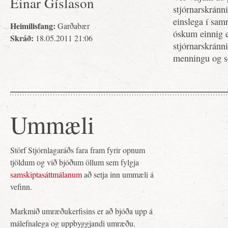
Einar Gíslason
stjórnarskránn
einslega í sam
Heimilisfang:
Garðabær
óskum einnig e
Skráð:
18.05.2011 21:06
stjórnarskránn
menningu og s
Ummæli
Störf Stjórnlagaráðs fara fram fyrir opnum
tjöldum og við bjóðum öllum sem fylgja
samskiptasáttmálanum
að setja inn ummæli á
vefinn.
Markmið umræðukerfisins er að bjóða upp á
málefnalega og uppbyggjandi umræðu.