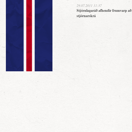
29.07.2011 11:37
Stjórnlagaráð afhendir frumvarp að
stjórnarskrá